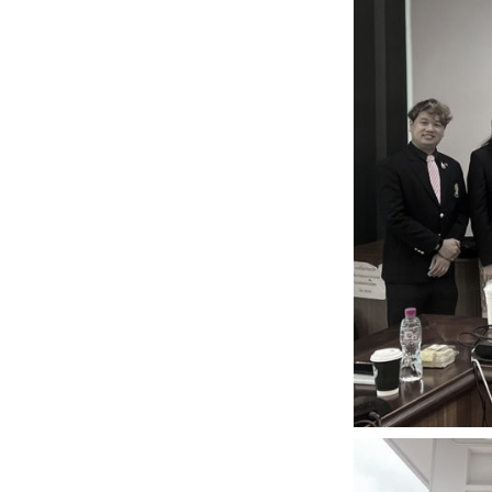
หน้าแรกวิจัย

จรรยาบรรณนักวิจัย
ข่าววิจัย
กลุ่มวิจัย
ทำเนียบนักวิจัย
ผลงานวิจัย
วารสารวิชา
ประชาสัมพันธ์ทุนวิจัย (ปกติ)
ประชาสัมพันธ์ท
ประกาศและแบบฟอร์ม
คำถามด้านวิจัยที่พบ
ติดต่อฝ่ายวิจัย
เชื่อมต่อหน่วยงานด้านวิจัย
multi-mentoring system
ABOUT
หน้าแรกเกี่ยวกับคณะ

เกี่ยวข้องกับ COVID-19
แนะนำคณะ
Par
โครงสร้างองค์กร
สิ่งอำนวยความสะดวก
Facts and Figures
ดาวน์โหลด
ติดต่อค
จุฬาฯ NetAuth
ห้องสมุด
หน่วยวิศวศึก