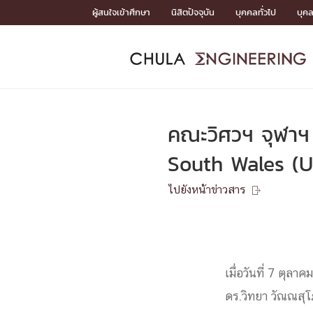
Skip
ผู้สนใจเข้าศึกษา
นิสิตปัจจุบัน
บุคคลทั่วไป
บุค
to
content
หน้าแรกSDGs/Covid19

Toward Innovative Society: fight COVID19
ADMISS
ACADEM
FACULTY
DEPART
RESEAR
ABOUT
หน้าแรกSDGs/Covid19

Sustainable Development Goals (SDGs)
ADMISSIO
คณะวิศวฯ จุฬาฯ 
หน้าแรกสมัครเรียน
หน้าแรกหลักสูตร
หน้าแรกบุคลากร
หน้าแรกภาควิชา/หน่วยงาน
หน้าแรกวิจัย
หน้าแรกเกี่ยวกับคณะ






South Wales (
หน้าแรกสมัครเรียน

หลักสูตรที่เปิดสอน
ไปยังหน้าข่าวสาร
ข่าวรับสมัครนิสิต

ปฏิทินรับสมัครนิสิต
ACADEMI
เมื่อวันที่ 7 ตุ
หน้าแรกหลักสูตร

หลักสูตรปริญญาตรี
หลักสูตรปริญญาโท
ดร.วิทยา วัณณสุโ
หลักสูตรปริญญาเอก
BULLETIN