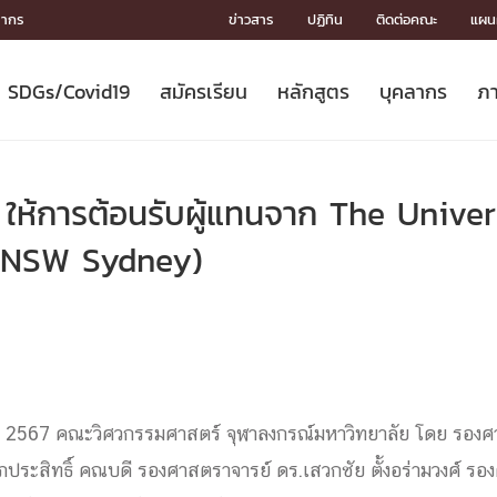
ลากร
ข่าวสาร
ปฏิทิน
ติดต่อคณะ
แผนผ
SDGs/Covid19
สมัครเรียน
หลักสูตร
บุคลากร
ภา
ION
ICS
MENTS
CH
Toward Innovative Society: fight
หลักสูตรที่เปิดสอน
หลักสูตรปริญญาตรี
คณะผู้บริหาร
หน่วยงาน
จรรยาบรรณนักวิจัย
เกี่ยวข้องกับ COVID-19















COVID19
(S
ปฏิทินรับสมัครนิสิต
หลักสูตรปริญญาเอก
โครงสร้างองค์กร
กลุ่มวิจัย
Partnership











N
ให้การต้อนรับผู้แทนจาก The Unive
Engineering My World : สร้างสรรค์
ศาสตราจารย์กิตติคุณ
ผลงานวิจัย
สิ่งอำนวยความสะดวก








โลกใหม่ด้วยวิศวกรรม
การ
ประชาสัมพันธ์ทุนวิจัย (ปกติ)
ดาวน์โหลด




UNSW Sydney)
ประกาศและแบบฟอร์ม
จุฬาฯ NetAuth





ติดต่อฝ่ายวิจัย
หน่วยวิศวศึกษา




multi-mentoring system

CS
ลาคม 2567 คณะวิศวกรรมศาสตร์ จุฬาลงกรณ์มหาวิทยาลัย โดย รอง
ภประสิทธิ์ คณบดี รองศาสตราจารย์ ดร.เสวกชัย ตั้งอร่ามวงศ์ รอ