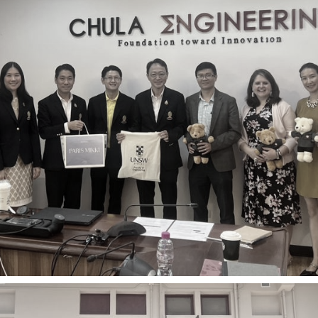
การ
ุนวิจัย (พิเศษ)
บ่อย
tnership
ณะ
ษา