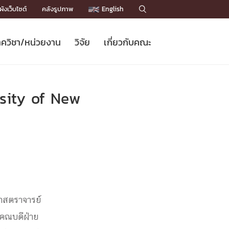
ังเว็บไซต์
คลังรูปภาพ
English

ควิชา/หน่วยงาน
วิจัย
เกี่ยวกับคณะ
Sustainable Development Goals
ข่าวรับสมัครนิสิต
หลักสูตรปริญญาโท
คณาจารย์ / บุคลากร
เบอร์ติดต่อหน่วยงาน
ข่าววิจัย
แนะนำคณะ


DGs)
BULLETIN
ทำเนียบศักดิ์อินทาเนีย
ทำเนียบนักวิจัย
โครงสร้างองค์กร
rsity of New
โครงการ Chula Engineering สนับสนุน
ปริญญากิตติมศักดิ์
วารสารวิชาการ
Facts and Figures
เรียนรู้ตลอดชีวิต (Lifelong Learning)
ประชาสัมพันธ์ทุนวิจัย (พิเศษ)
ติดต่อคณะ

คำถามด้านวิจัยที่พบบ่อย
ห้องสมุด

เชื่อมต่อหน่วยงานด้านวิจัย
ศาสตราจารย์
งคณบดีฝ่าย