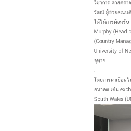
วิชาการ ศาสตราจา
Engineering My World : สร้างสรรค์โลกใหม่
วัฒน์ ผู้ช่วยคณบด
โครงการ Chula Engineering สนับสนุนการเรีย
ได้ให้การต้อนรั
(Lifelong Learning)
FACULTY
Murphy (Head of
(Country Manage
หน้าแรกบุคลากร
University of 

คณะผู้บริหาร
คณาจารย์ / บุคลากร
โคร
จุฬาฯ
ทำเนียบศักดิ์อินทาเนีย
ศาสตราจารย์กิตติค
.
ปริญญากิตติมศักดิ์
โดยการมาเยือนในคร
DEPARTME
อนาคต เช่น exch
South Wales (U
หน้าแรกภาควิชา/หน่วยงาน

หน่วยงาน
เบอร์ติดต่อหน่วยงาน
RESEARCH