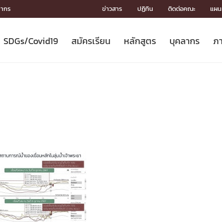
ลากร
ข่าวสาร
ปฏิทิน
ติดต่อคณะ
แผนผ
SDGs/Covid19
สมัครเรียน
หลักสูตร
บุคลากร
ภา
ION
ICS
MENTS
CH
Toward Innovative Society: fight
หลักสูตรที่เปิดสอน
หลักสูตรปริญญาตรี
คณะผู้บริหาร
หน่วยงาน
จรรยาบรรณนักวิจัย
เกี่ยวข้องกับ COVID-19















COVID19
(S
ปฏิทินรับสมัครนิสิต
หลักสูตรปริญญาเอก
โครงสร้างองค์กร
กลุ่มวิจัย
Partnership











N
Engineering My World : สร้างสรรค์
ศาสตราจารย์กิตติคุณ
ผลงานวิจัย
สิ่งอำนวยความสะดวก








โลกใหม่ด้วยวิศวกรรม
การ
ประชาสัมพันธ์ทุนวิจัย (ปกติ)
ดาวน์โหลด




ประกาศและแบบฟอร์ม
จุฬาฯ NetAuth





ติดต่อฝ่ายวิจัย
หน่วยวิศวศึกษา




multi-mentoring system

CS