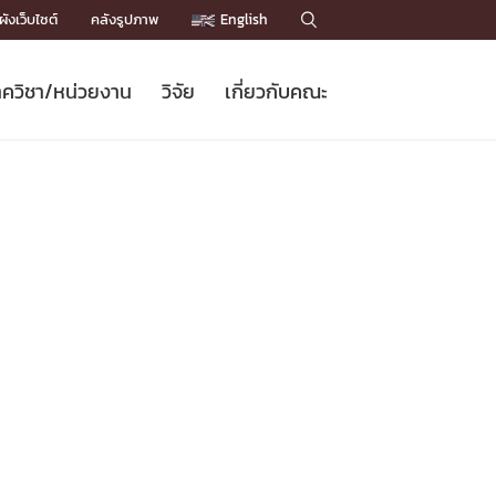
ังเว็บไซต์
คลังรูปภาพ
English

ควิชา/หน่วยงาน
วิจัย
เกี่ยวกับคณะ
Sustainable Development Goals
ข่าวรับสมัครนิสิต
หลักสูตรปริญญาโท
คณาจารย์ / บุคลากร
เบอร์ติดต่อหน่วยงาน
ข่าววิจัย
แนะนำคณะ


DGs)
BULLETIN
ทำเนียบศักดิ์อินทาเนีย
ทำเนียบนักวิจัย
โครงสร้างองค์กร
โครงการ Chula Engineering สนับสนุน
ปริญญากิตติมศักดิ์
วารสารวิชาการ
Facts and Figures
เรียนรู้ตลอดชีวิต (Lifelong Learning)
ประชาสัมพันธ์ทุนวิจัย (พิเศษ)
ติดต่อคณะ

คำถามด้านวิจัยที่พบบ่อย
ห้องสมุด

เชื่อมต่อหน่วยงานด้านวิจัย