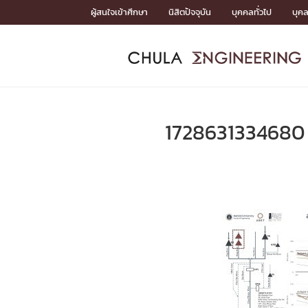
Skip
ผู้สนใจเข้าศึกษา
นิสิตปัจจุบัน
บุคคลทั่วไป
บุค
to
content
หน้าแรกSDGs/Covid19

Toward Innovative Society: fight COVID19
ADMISS
ACADEM
FACULTY
DEPART
RESEAR
ABOUT
หน้าแรกSDGs/Covid19

Sustainable Development Goals (SDGs)
ADMISSIO
1728631334680
หน้าแรกสมัครเรียน
หน้าแรกหลักสูตร
หน้าแรกบุคลากร
หน้าแรกภาควิชา/หน่วยงาน
หน้าแรกวิจัย
หน้าแรกเกี่ยวกับคณะ






หน้าแรกสมัครเรียน

หลักสูตรที่เปิดสอน
ข่าวรับสมัครนิสิต
ปฏิทินรับสมัครนิสิต
ACADEMI
หน้าแรกหลักสูตร

หลักสูตรปริญญาตรี
หลักสูตรปริญญาโท
หลักสูตรปริญญาเอก
BULLETIN