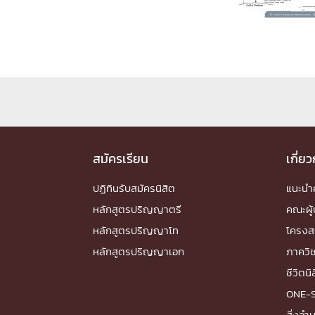
Engineering My World : สร้างสรรค์โลกใหม่
โครงการ Chula Engineering สนับสนุนการเรีย
(Lifelong Learning)
FACULTY
หน้าแรกบุคลากร

คณะผู้บริหาร
คณาจารย์ / บุคลากร
โคร
ทำเนียบศักดิ์อินทาเนีย
ศาสตราจารย์กิตติค
สมัครเรียน
เกี่ย
ปริญญากิตติมศักดิ์
ปฏิทินรับสมัครนิสิต
แนะน
DEPARTME
หลักสูตรปริญญาตรี
คณะผู้
หลักสูตรปริญญาโท
โครงส
หน้าแรกภาควิชา/หน่วยงาน

หลักสูตรปริญญาเอก
ภาควิ
หน่วยงาน
เบอร์ติดต่อหน่วยงาน
ชีวิตนิ
RESEARCH
ONE-
สิ่งอ