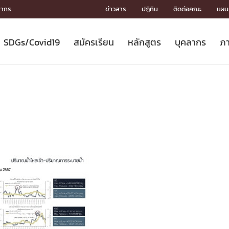
ลากร
ข่าวสาร
ปฏิทิน
ติดต่อคณะ
แผนผ
SDGs/Covid19
สมัครเรียน
หลักสูตร
บุคลากร
ภา
ION
ICS
MENTS
CH
Toward Innovative Society: fight
หลักสูตรที่เปิดสอน
หลักสูตรปริญญาตรี
คณะผู้บริหาร
หน่วยงาน
จรรยาบรรณนักวิจัย
เกี่ยวข้องกับ COVID-19















COVID19
(S
ปฏิทินรับสมัครนิสิต
หลักสูตรปริญญาเอก
โครงสร้างองค์กร
กลุ่มวิจัย
Partnership











N
Engineering My World : สร้างสรรค์
ศาสตราจารย์กิตติคุณ
ผลงานวิจัย
สิ่งอำนวยความสะดวก








โลกใหม่ด้วยวิศวกรรม
การ
ประชาสัมพันธ์ทุนวิจัย (ปกติ)
ดาวน์โหลด




ประกาศและแบบฟอร์ม
จุฬาฯ NetAuth





ติดต่อฝ่ายวิจัย
หน่วยวิศวศึกษา




multi-mentoring system

CS