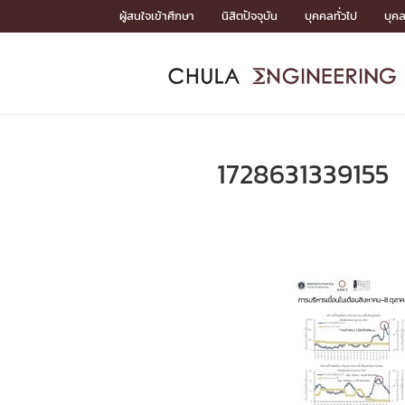
Skip
ผู้สนใจเข้าศึกษา
นิสิตปัจจุบัน
บุคคลทั่วไป
บุค
to
content
หน้าแรกSDGs/Covid19

Toward Innovative Society: fight COVID19
ADMISS
ACADEM
FACULTY
DEPART
RESEAR
ABOUT
หน้าแรกSDGs/Covid19

Sustainable Development Goals (SDGs)
ADMISSIO
1728631339155
หน้าแรกสมัครเรียน
หน้าแรกหลักสูตร
หน้าแรกบุคลากร
หน้าแรกภาควิชา/หน่วยงาน
หน้าแรกวิจัย
หน้าแรกเกี่ยวกับคณะ






หน้าแรกสมัครเรียน

หลักสูตรที่เปิดสอน
ข่าวรับสมัครนิสิต
ปฏิทินรับสมัครนิสิต
ACADEMI
หน้าแรกหลักสูตร

หลักสูตรปริญญาตรี
หลักสูตรปริญญาโท
หลักสูตรปริญญาเอก
BULLETIN