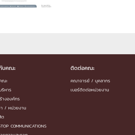
ด้วยวิศวกรรม
นรู้ตลอดชีวิต
งสร้างองค์กร
ุณ
วกับคณะ
ติดต่อคณะ
ำคณะ
คณาจารย์ / บุคลากร
NTS
บริหาร
เบอร์ติดต่อหน่วยงาน
ร้างองค์กร
ชา / หน่วยงาน
สิต
STOP COMMUNICATIONS
ำนวยความสะดวก