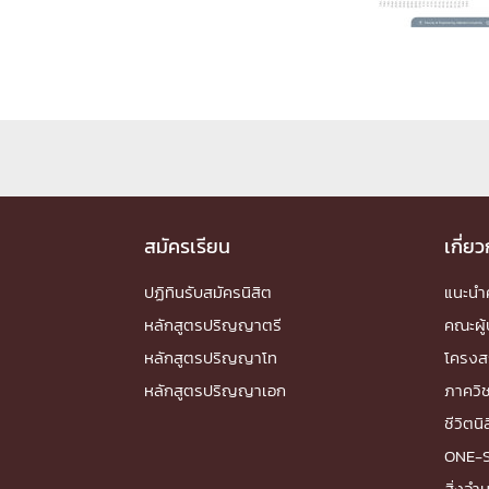
Engineering My World : สร้างสรรค์โลกใหม่
โครงการ Chula Engineering สนับสนุนการเรีย
(Lifelong Learning)
FACULTY
หน้าแรกบุคลากร

คณะผู้บริหาร
คณาจารย์ / บุคลากร
โคร
ทำเนียบศักดิ์อินทาเนีย
ศาสตราจารย์กิตติค
สมัครเรียน
เกี่ย
ปริญญากิตติมศักดิ์
ปฏิทินรับสมัครนิสิต
แนะน
DEPARTME
หลักสูตรปริญญาตรี
คณะผู้
หลักสูตรปริญญาโท
โครงส
หน้าแรกภาควิชา/หน่วยงาน

หลักสูตรปริญญาเอก
ภาควิ
หน่วยงาน
เบอร์ติดต่อหน่วยงาน
ชีวิตนิ
RESEARCH
ONE-
สิ่งอ