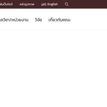
ังเว็บไซต์
คลังรูปภาพ
English

ควิชา/หน่วยงาน
วิจัย
เกี่ยวกับคณะ
Sustainable Development Goals
ข่าวรับสมัครนิสิต
หลักสูตรปริญญาโท
คณาจารย์ / บุคลากร
เบอร์ติดต่อหน่วยงาน
ข่าววิจัย
แนะนำคณะ


DGs)
BULLETIN
ทำเนียบศักดิ์อินทาเนีย
ทำเนียบนักวิจัย
โครงสร้างองค์กร
โครงการ Chula Engineering สนับสนุน
ปริญญากิตติมศักดิ์
วารสารวิชาการ
Facts and Figures
เรียนรู้ตลอดชีวิต (Lifelong Learning)
ประชาสัมพันธ์ทุนวิจัย (พิเศษ)
ติดต่อคณะ

คำถามด้านวิจัยที่พบบ่อย
ห้องสมุด

เชื่อมต่อหน่วยงานด้านวิจัย