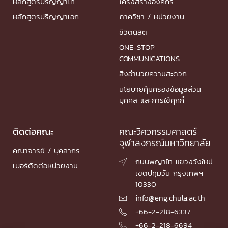
หลักสูตรปริญญาโท
โครงสร้างองค์กร
หลักสูตรปริญญาเอก
ภาควิชา / หน่วยงาน
ชีวิตนิสิต
ONE-STOP
COMMUNICATIONS
สิ่งอำนวยความสะดวก
นโยบายคุ้มครองข้อมูลส่วน
บุคคล และการใช้คุกกี้
ติดต่อคณะ
คณะวิศวกรรมศาสตร์
จุฬาลงกรณ์มหาวิทยาลัย
คณาจารย์ / บุคลากร
ถนนพญาไท แขวงวังใหม่

เบอร์ติดต่อหน่วยงาน
เขตปทุมวัน กรุงเทพฯ
10330
info@eng.chula.ac.th

+66-2-218-6337

+66-2-218-6694
