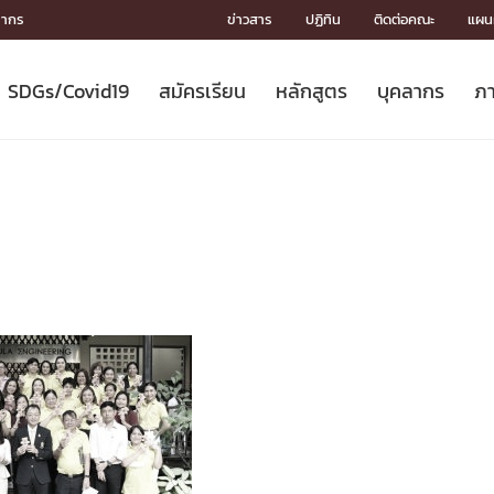
ลากร
ข่าวสาร
ปฏิทิน
ติดต่อคณะ
แผนผ
SDGs/Covid19
สมัครเรียน
หลักสูตร
บุคลากร
ภา
ION
ICS
MENTS
CH
Toward Innovative Society: fight
หลักสูตรที่เปิดสอน
หลักสูตรปริญญาตรี
คณะผู้บริหาร
หน่วยงาน
จรรยาบรรณนักวิจัย
เกี่ยวข้องกับ COVID-19















COVID19
(S
ปฏิทินรับสมัครนิสิต
หลักสูตรปริญญาเอก
โครงสร้างองค์กร
กลุ่มวิจัย
Partnership











N
Engineering My World : สร้างสรรค์
ศาสตราจารย์กิตติคุณ
ผลงานวิจัย
สิ่งอำนวยความสะดวก








โลกใหม่ด้วยวิศวกรรม
การ
ประชาสัมพันธ์ทุนวิจัย (ปกติ)
ดาวน์โหลด




ประกาศและแบบฟอร์ม
จุฬาฯ NetAuth





ติดต่อฝ่ายวิจัย
หน่วยวิศวศึกษา




multi-mentoring system

CS