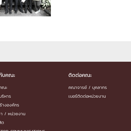
ด้วยวิศวกรรม
นรู้ตลอดชีวิต
งสร้างองค์กร
ุณ
วกับคณะ
ติดต่อคณะ
NTS
ำคณะ
คณาจารย์ / บุคลากร
บริหาร
เบอร์ติดต่อหน่วยงาน
ร้างองค์กร
ชา / หน่วยงาน
สิต