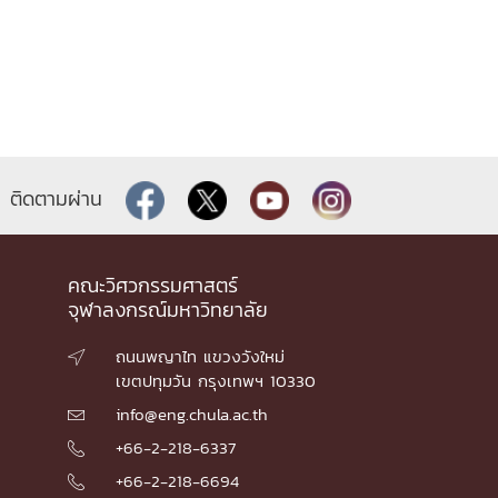
ติดตามผ่าน
คณะวิศวกรรมศาสตร์
จุฬาลงกรณ์มหาวิทยาลัย
ถนนพญาไท แขวงวังใหม่

เขตปทุมวัน กรุงเทพฯ 10330
info@eng.chula.ac.th

+66-2-218-6337

+66-2-218-6694
