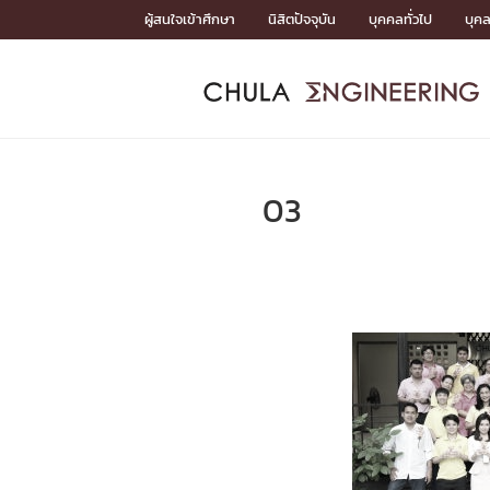
Skip
ผู้สนใจเข้าศึกษา
นิสิตปัจจุบัน
บุคคลทั่วไป
บุค
to
content
หน้าแรกSDGs/Covid19

Toward Innovative Society: fight COVID19
ADMISS
ACADEM
FACULTY
DEPART
RESEAR
ABOUT
หน้าแรกSDGs/Covid19

Sustainable Development Goals (SDGs)
ADMISSIO
03
หน้าแรกสมัครเรียน
หน้าแรกหลักสูตร
หน้าแรกบุคลากร
หน้าแรกภาควิชา/หน่วยงาน
หน้าแรกวิจัย
หน้าแรกเกี่ยวกับคณะ






หน้าแรกสมัครเรียน

หลักสูตรที่เปิดสอน
ข่าวรับสมัครนิสิต
ปฏิทินรับสมัครนิสิต
ACADEMI
หน้าแรกหลักสูตร

หลักสูตรปริญญาตรี
หลักสูตรปริญญาโท
หลักสูตรปริญญาเอก
BULLETIN