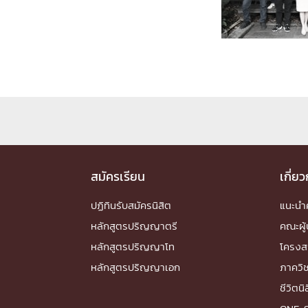
Engineering My World : สร้างสรรค์โลกใหม่
โครงการ Chula Engineering สนับสนุนการเรีย
(Lifelong Learning)
FACULTY
หน้าแรกบุคลากร

คณะผู้บริหาร
คณาจารย์ / บุคลากร
โคร
ทำเนียบศักดิ์อินทาเนีย
ศาสตราจารย์กิตติค
ปริญญากิตติมศักดิ์
สมัครเรียน
เกี่ย
DEPARTME
ปฏิทินรับสมัครนิสิต
แนะน
หลักสูตรปริญญาตรี
คณะผู้
หน้าแรกภาควิชา/หน่วยงาน

หลักสูตรปริญญาโท
โครงส
หน่วยงาน
เบอร์ติดต่อหน่วยงาน
หลักสูตรปริญญาเอก
ภาควิ
RESEARCH
ชีวิตนิ