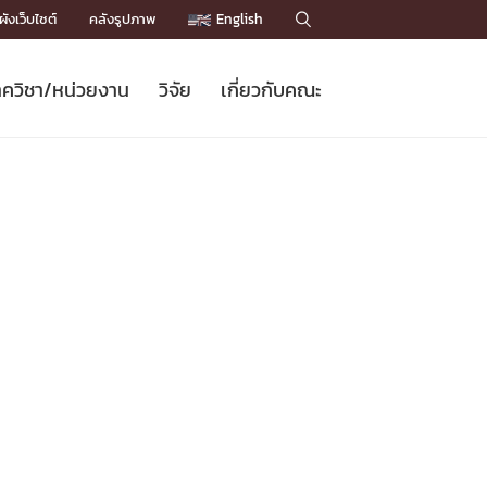
ังเว็บไซต์
คลังรูปภาพ
English

ควิชา/หน่วยงาน
วิจัย
เกี่ยวกับคณะ
Sustainable Development Goals
ข่าวรับสมัครนิสิต
หลักสูตรปริญญาโท
คณาจารย์ / บุคลากร
เบอร์ติดต่อหน่วยงาน
ข่าววิจัย
แนะนำคณะ


DGs)
BULLETIN
ทำเนียบศักดิ์อินทาเนีย
ทำเนียบนักวิจัย
โครงสร้างองค์กร
โครงการ Chula Engineering สนับสนุน
ปริญญากิตติมศักดิ์
วารสารวิชาการ
Facts and Figures
เรียนรู้ตลอดชีวิต (Lifelong Learning)
ประชาสัมพันธ์ทุนวิจัย (พิเศษ)
ติดต่อคณะ

คำถามด้านวิจัยที่พบบ่อย
ห้องสมุด

เชื่อมต่อหน่วยงานด้านวิจัย