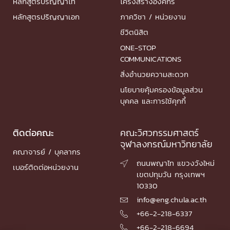
หลักสูตรปริญญาโท
โครงสร้างองค์กร
หลักสูตรปริญญาเอก
ภาควิชา / หน่วยงาน
ชีวิตนิสิต
ONE-STOP
COMMUNICATIONS
สิ่งอำนวยความสะดวก
นโยบายคุ้มครองข้อมูลส่วน
บุคคล และการใช้คุกกี้
ติดต่อคณะ
คณะวิศวกรรมศาสตร์
จุฬาลงกรณ์มหาวิทยาลัย
คณาจารย์ / บุคลากร
ถนนพญาไท แขวงวังใหม่

เบอร์ติดต่อหน่วยงาน
เขตปทุมวัน กรุงเทพฯ
10330
info@eng.chula.ac.th

+66-2-218-6337

+66-2-218-6694
