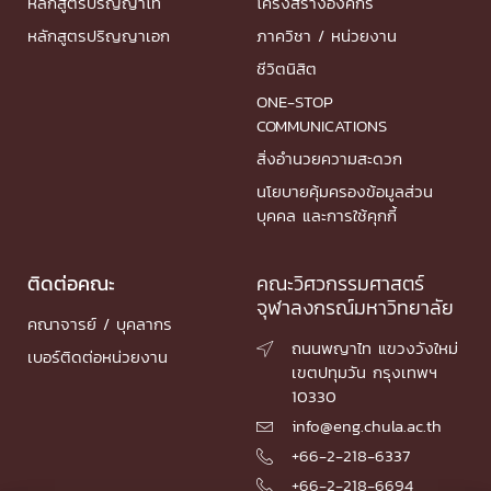
หลักสูตรปริญญาโท
โครงสร้างองค์กร
หลักสูตรปริญญาเอก
ภาควิชา / หน่วยงาน
ชีวิตนิสิต
ONE-STOP
COMMUNICATIONS
สิ่งอำนวยความสะดวก
นโยบายคุ้มครองข้อมูลส่วน
บุคคล และการใช้คุกกี้
ติดต่อคณะ
คณะวิศวกรรมศาสตร์
จุฬาลงกรณ์มหาวิทยาลัย
คณาจารย์ / บุคลากร
ถนนพญาไท แขวงวังใหม่

เบอร์ติดต่อหน่วยงาน
เขตปทุมวัน กรุงเทพฯ
10330
info@eng.chula.ac.th

+66-2-218-6337

+66-2-218-6694
