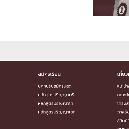
Engineering My World : สร้างสรรค์โลกใหม่
โครงการ Chula Engineering สนับสนุนการเรีย
(Lifelong Learning)
FACULTY
หน้าแรกบุคลากร

คณะผู้บริหาร
คณาจารย์ / บุคลากร
โคร
ทำเนียบศักดิ์อินทาเนีย
ศาสตราจารย์กิตติค
ปริญญากิตติมศักดิ์
สมัครเรียน
เกี่ย
DEPARTME
ปฏิทินรับสมัครนิสิต
แนะน
หลักสูตรปริญญาตรี
คณะผู้
หน้าแรกภาควิชา/หน่วยงาน

หลักสูตรปริญญาโท
โครงส
หน่วยงาน
เบอร์ติดต่อหน่วยงาน
หลักสูตรปริญญาเอก
ภาควิ
RESEARCH
ชีวิตนิ