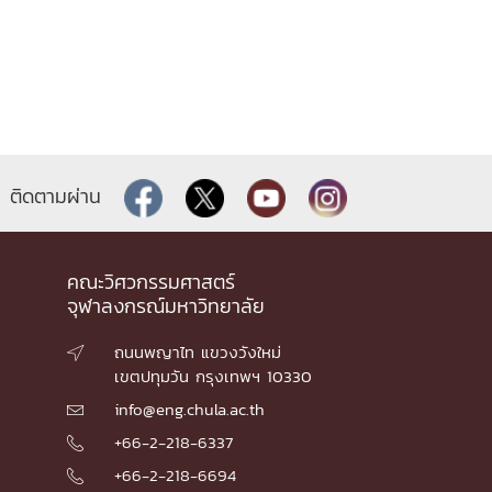
ติดตามผ่าน
คณะวิศวกรรมศาสตร์
จุฬาลงกรณ์มหาวิทยาลัย
ถนนพญาไท แขวงวังใหม่

เขตปทุมวัน กรุงเทพฯ 10330
info@eng.chula.ac.th

+66-2-218-6337

+66-2-218-6694
