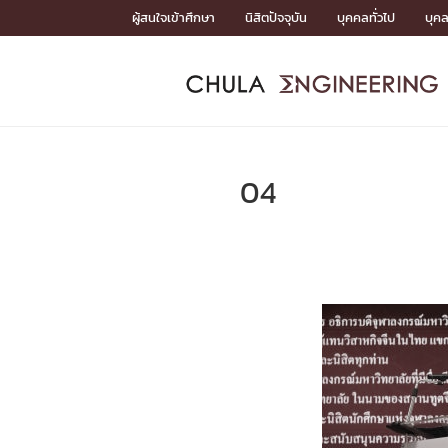
Skip
ผู้สนใจเข้าศึกษา
นิสิตปัจจุบัน
บุคคลทั่วไป
บุค
to
content
หน้าแรกSDGs/Covid19

Toward Innovative Society: fight COVID19
ADMISS
ACADEM
FACULTY
DEPART
RESEAR
ABOUT
หน้าแรกSDGs/Covid19

Sustainable Development Goals (SDGs)
ADMISSIO
04
หน้าแรกสมัครเรียน
หน้าแรกหลักสูตร
หน้าแรกบุคลากร
หน้าแรกภาควิชา/หน่วยงาน
หน้าแรกวิจัย
หน้าแรกเกี่ยวกับคณะ






หน้าแรกสมัครเรียน

หลักสูตรที่เปิดสอน
ข่าวรับสมัครนิสิต
ปฏิทินรับสมัครนิสิต
ACADEMI
หน้าแรกหลักสูตร

หลักสูตรปริญญาตรี
หลักสูตรปริญญาโท
หลักสูตรปริญญาเอก
BULLETIN