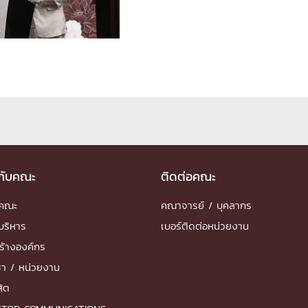
ด้วยวิศวกรรม
นรู้ตลอดชีวิต
งสร้างองค์กร
ุณ
วกับคณะ
ติดต่อคณะ
NTS
ำคณะ
คณาจารย์ / บุคลากร
บริหาร
เบอร์ติดต่อหน่วยงาน
ร้างองค์กร
ชา / หน่วยงาน
สิต