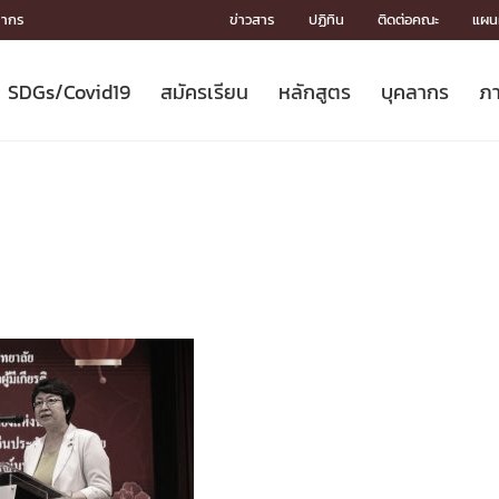
ลากร
ข่าวสาร
ปฏิทิน
ติดต่อคณะ
แผนผ
SDGs/Covid19
สมัครเรียน
หลักสูตร
บุคลากร
ภา
ION
ICS
MENTS
CH
Toward Innovative Society: fight
หลักสูตรที่เปิดสอน
หลักสูตรปริญญาตรี
คณะผู้บริหาร
หน่วยงาน
จรรยาบรรณนักวิจัย
เกี่ยวข้องกับ COVID-19















COVID19
(S
ปฏิทินรับสมัครนิสิต
หลักสูตรปริญญาเอก
โครงสร้างองค์กร
กลุ่มวิจัย
Partnership











N
Engineering My World : สร้างสรรค์
ศาสตราจารย์กิตติคุณ
ผลงานวิจัย
สิ่งอำนวยความสะดวก








โลกใหม่ด้วยวิศวกรรม
การ
ประชาสัมพันธ์ทุนวิจัย (ปกติ)
ดาวน์โหลด




ประกาศและแบบฟอร์ม
จุฬาฯ NetAuth





ติดต่อฝ่ายวิจัย
หน่วยวิศวศึกษา




multi-mentoring system

CS