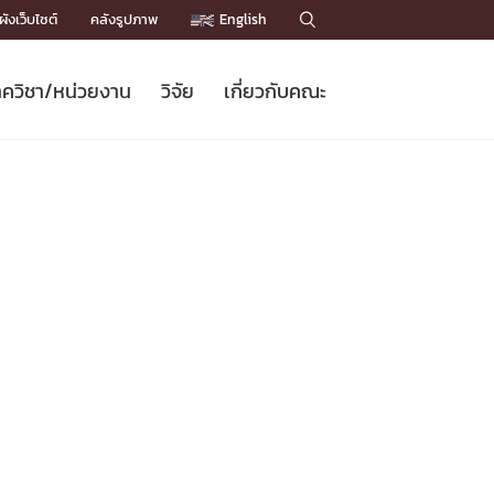
ังเว็บไซต์
คลังรูปภาพ
English

ควิชา/หน่วยงาน
วิจัย
เกี่ยวกับคณะ
Sustainable Development Goals
ข่าวรับสมัครนิสิต
หลักสูตรปริญญาโท
คณาจารย์ / บุคลากร
เบอร์ติดต่อหน่วยงาน
ข่าววิจัย
แนะนำคณะ


DGs)
BULLETIN
ทำเนียบศักดิ์อินทาเนีย
ทำเนียบนักวิจัย
โครงสร้างองค์กร
โครงการ Chula Engineering สนับสนุน
ปริญญากิตติมศักดิ์
วารสารวิชาการ
Facts and Figures
เรียนรู้ตลอดชีวิต (Lifelong Learning)
ประชาสัมพันธ์ทุนวิจัย (พิเศษ)
ติดต่อคณะ

คำถามด้านวิจัยที่พบบ่อย
ห้องสมุด

เชื่อมต่อหน่วยงานด้านวิจัย