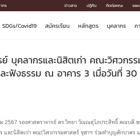
ลากร
ข่าวสาร
ปฏิทิน
ติดต่อคณะ
แผนผ
SDGs/Covid19
สมัครเรียน
หลักสูตร
บุคลากร
ภา
ION
ICS
MENTS
CH
Toward Innovative Society: fight
หลักสูตรที่เปิดสอน
หลักสูตรปริญญาตรี
คณะผู้บริหาร
หน่วยงาน
จรรยาบรรณนักวิจัย
เกี่ยวข้องกับ COVID-19















COVID19
(S
ปฏิทินรับสมัครนิสิต
หลักสูตรปริญญาเอก
โครงสร้างองค์กร
กลุ่มวิจัย
Partnership











N
รย์ บุคลากรและนิสิตเก่า คณะวิศวกรร
Engineering My World : สร้างสรรค์
ศาสตราจารย์กิตติคุณ
ผลงานวิจัย
สิ่งอำนวยความสะดวก








โลกใหม่ด้วยวิศวกรรม
การ
ประชาสัมพันธ์ทุนวิจัย (ปกติ)
ดาวน์โหลด




ะฟังธรรม ณ อาคาร 3 เมื่อวันที่ 30 
ประกาศและแบบฟอร์ม
จุฬาฯ NetAuth





ติดต่อฝ่ายวิจัย
หน่วยวิศวศึกษา




multi-mentoring system

CS
ลาคม 2567 รองศาสตราจารย์ ดร.วิทยา วัณณสุโภประสิทธิ์ คณบดี พร
ร และนิสิตเก่า คณะวิศวกรรมศาสตร์ จุฬาฯ ร่วมทำบุญตักบาตร 