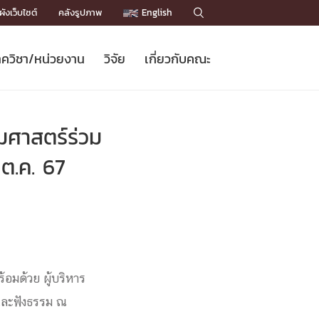
ังเว็บไซต์
คลังรูปภาพ
English

ควิชา/หน่วยงาน
วิจัย
เกี่ยวกับคณะ
Sustainable Development Goals
ข่าวรับสมัครนิสิต
หลักสูตรปริญญาโท
คณาจารย์ / บุคลากร
เบอร์ติดต่อหน่วยงาน
ข่าววิจัย
แนะนำคณะ


DGs)
BULLETIN
ทำเนียบศักดิ์อินทาเนีย
ทำเนียบนักวิจัย
โครงสร้างองค์กร
มศาสตร์ร่วม
โครงการ Chula Engineering สนับสนุน
ปริญญากิตติมศักดิ์
วารสารวิชาการ
Facts and Figures
เรียนรู้ตลอดชีวิต (Lifelong Learning)
ประชาสัมพันธ์ทุนวิจัย (พิเศษ)
ติดต่อคณะ

ต.ค. 67
คำถามด้านวิจัยที่พบบ่อย
ห้องสมุด

เชื่อมต่อหน่วยงานด้านวิจัย
้อมด้วย ผู้บริหาร
และฟังธรรม ณ