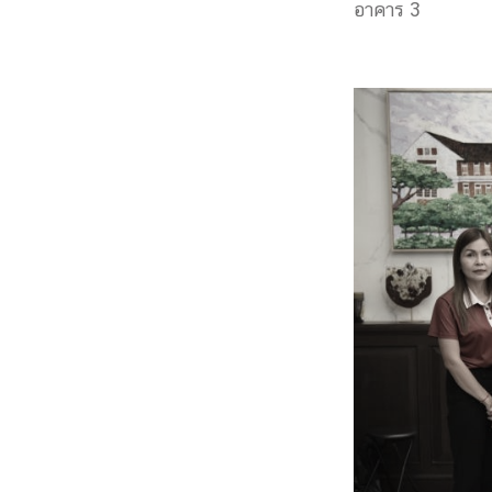
อาคาร 3
Engineering My World : สร้างสรรค์โลกใหม่
โครงการ Chula Engineering สนับสนุนการเรีย
(Lifelong Learning)
FACULTY
หน้าแรกบุคลากร

คณะผู้บริหาร
คณาจารย์ / บุคลากร
โคร
ทำเนียบศักดิ์อินทาเนีย
ศาสตราจารย์กิตติค
ปริญญากิตติมศักดิ์
DEPARTME
หน้าแรกภาควิชา/หน่วยงาน

หน่วยงาน
เบอร์ติดต่อหน่วยงาน
RESEARCH