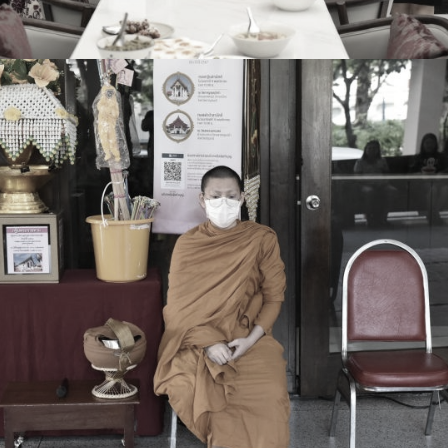
การ
ุนวิจัย (พิเศษ)
บ่อย
tnership
ณะ
ษา