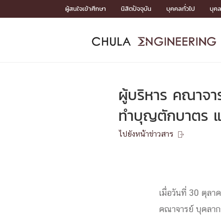
Skip
ผู้สนใจเข้าศึกษา
นิสิตปัจจุบัน
บุคคลทั่วไป
บุค
to
content
หน้าแรกSDGs/Covid19

Toward Innovative Society: fight COVID19
ADMISS
ACADEM
FACULTY
DEPART
RESEAR
ABOUT
หน้าแรกSDGs/Covid19

Sustainable Development Goals (SDGs)
ADMISSIO
ผู้บริหาร คณาจา
หน้าแรกสมัครเรียน
หน้าแรกหลักสูตร
หน้าแรกบุคลากร
หน้าแรกภาควิชา/หน่วยงาน
หน้าแรกวิจัย
หน้าแรกเกี่ยวกับคณะ






ทำบุญตักบาตร แล
หน้าแรกสมัครเรียน

หลักสูตรที่เปิดสอน
ไปยังหน้าข่าวสาร
ข่าวรับสมัครนิสิต

ปฏิทินรับสมัครนิสิต
ACADEMI
เมื่อวันที่ 30 ตุ
หน้าแรกหลักสูตร

หลักสูตรปริญญาตรี
หลักสูตรปริญญาโท
คณาจารย์ บุคลาก
หลักสูตรปริญญาเอก
BULLETIN