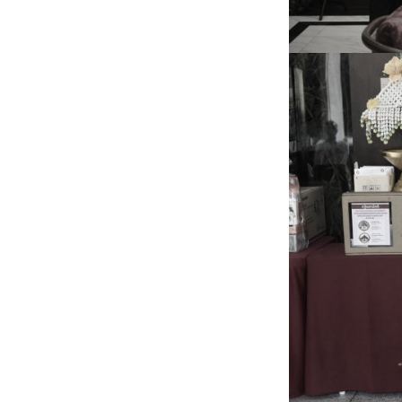
หน้าแรกวิจัย

จรรยาบรรณนักวิจัย
ข่าววิจัย
กลุ่มวิจัย
ทำเนียบนักวิจัย
ผลงานวิจัย
วารสารวิชา
ประชาสัมพันธ์ทุนวิจัย (ปกติ)
ประชาสัมพันธ์ท
ประกาศและแบบฟอร์ม
คำถามด้านวิจัยที่พบ
ติดต่อฝ่ายวิจัย
เชื่อมต่อหน่วยงานด้านวิจัย
multi-mentoring system
ABOUT
หน้าแรกเกี่ยวกับคณะ

เกี่ยวข้องกับ COVID-19
แนะนำคณะ
Par
โครงสร้างองค์กร
สิ่งอำนวยความสะดวก
Facts and Figures
ดาวน์โหลด
ติดต่อค
จุฬาฯ NetAuth
ห้องสมุด
หน่วยวิศวศึก