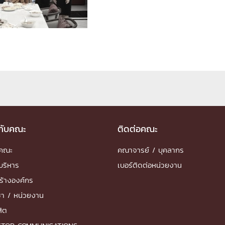
ด้วยวิศวกรรม
นรู้ตลอดชีวิต
งสร้างองค์กร
ุณ
วกับคณะ
ติดต่อคณะ
NTS
ำคณะ
คณาจารย์ / บุคลากร
บริหาร
เบอร์ติดต่อหน่วยงาน
ร้างองค์กร
ชา / หน่วยงาน
สิต