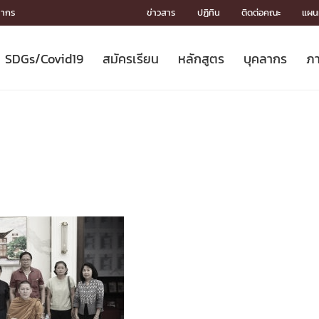
ลากร
ข่าวสาร
ปฏิทิน
ติดต่อคณะ
แผนผ
SDGs/Covid19
สมัครเรียน
หลักสูตร
บุคลากร
ภา
ION
ICS
MENTS
CH
Toward Innovative Society: fight
หลักสูตรที่เปิดสอน
หลักสูตรปริญญาตรี
คณะผู้บริหาร
หน่วยงาน
จรรยาบรรณนักวิจัย
เกี่ยวข้องกับ COVID-19















COVID19
(S
ปฏิทินรับสมัครนิสิต
หลักสูตรปริญญาเอก
โครงสร้างองค์กร
กลุ่มวิจัย
Partnership











N
Engineering My World : สร้างสรรค์
ศาสตราจารย์กิตติคุณ
ผลงานวิจัย
สิ่งอำนวยความสะดวก








โลกใหม่ด้วยวิศวกรรม
การ
ประชาสัมพันธ์ทุนวิจัย (ปกติ)
ดาวน์โหลด




ประกาศและแบบฟอร์ม
จุฬาฯ NetAuth





ติดต่อฝ่ายวิจัย
หน่วยวิศวศึกษา




multi-mentoring system

CS