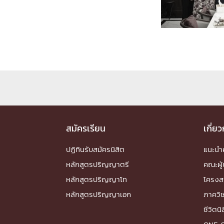
Engineering My World : สร้างสรรค์โลกใหม่
โครงการ Chula Engineering สนับสนุนการเรีย
(Lifelong Learning)
FACULTY
หน้าแรกบุคลากร

คณะผู้บริหาร
คณาจารย์ / บุคลากร
โคร
ทำเนียบศักดิ์อินทาเนีย
ศาสตราจารย์กิตติค
ปริญญากิตติมศักดิ์
สมัครเรียน
เกี่ย
DEPARTME
ปฏิทินรับสมัครนิสิต
แนะน
หลักสูตรปริญญาตรี
คณะผู้
หน้าแรกภาควิชา/หน่วยงาน

หลักสูตรปริญญาโท
โครงส
หน่วยงาน
เบอร์ติดต่อหน่วยงาน
หลักสูตรปริญญาเอก
ภาควิ
RESEARCH
ชีวิตนิ