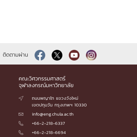
ติดตามผ่าน
คณะวิศวกรรมศาสตร์
จุฬาลงกรณ์มหาวิทยาลัย
ถนนพญาไท แขวงวังใหม่

เขตปทุมวัน กรุงเทพฯ 10330
info@eng.chula.ac.th

+66-2-218-6337

+66-2-218-6694
