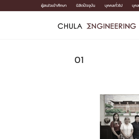
Skip
ผู้สนใจเข้าศึกษา
นิสิตปัจจุบัน
บุคคลทั่วไป
บุค
to
content
หน้าแรกSDGs/Covid19

Toward Innovative Society: fight COVID19
ADMISS
ACADEM
FACULTY
DEPART
RESEAR
ABOUT
หน้าแรกSDGs/Covid19

Sustainable Development Goals (SDGs)
ADMISSIO
01
หน้าแรกสมัครเรียน
หน้าแรกหลักสูตร
หน้าแรกบุคลากร
หน้าแรกภาควิชา/หน่วยงาน
หน้าแรกวิจัย
หน้าแรกเกี่ยวกับคณะ






หน้าแรกสมัครเรียน

หลักสูตรที่เปิดสอน
ข่าวรับสมัครนิสิต
ปฏิทินรับสมัครนิสิต
ACADEMI
หน้าแรกหลักสูตร

หลักสูตรปริญญาตรี
หลักสูตรปริญญาโท
หลักสูตรปริญญาเอก
BULLETIN