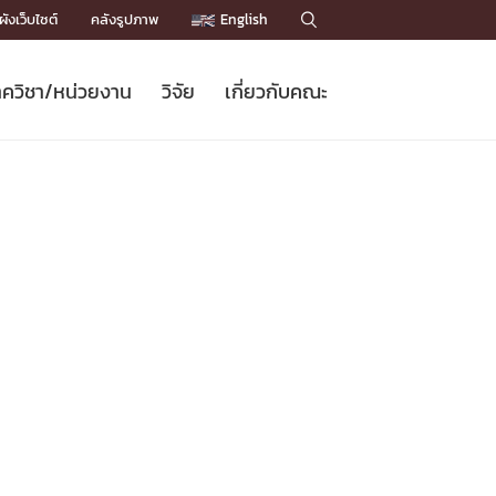
ังเว็บไซต์
คลังรูปภาพ
English

ควิชา/หน่วยงาน
วิจัย
เกี่ยวกับคณะ
Sustainable Development Goals
ข่าวรับสมัครนิสิต
หลักสูตรปริญญาโท
คณาจารย์ / บุคลากร
เบอร์ติดต่อหน่วยงาน
ข่าววิจัย
แนะนำคณะ


DGs)
BULLETIN
ทำเนียบศักดิ์อินทาเนีย
ทำเนียบนักวิจัย
โครงสร้างองค์กร
โครงการ Chula Engineering สนับสนุน
ปริญญากิตติมศักดิ์
วารสารวิชาการ
Facts and Figures
เรียนรู้ตลอดชีวิต (Lifelong Learning)
ประชาสัมพันธ์ทุนวิจัย (พิเศษ)
ติดต่อคณะ

คำถามด้านวิจัยที่พบบ่อย
ห้องสมุด

เชื่อมต่อหน่วยงานด้านวิจัย