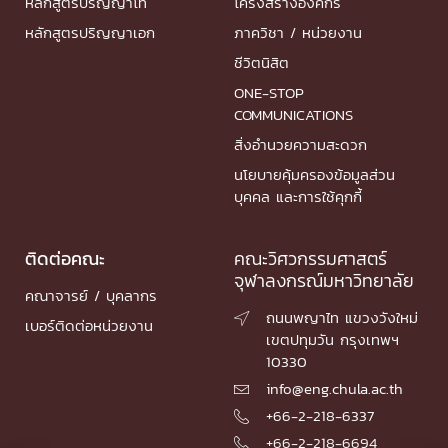
หลักสูตรปริญญาโท
โครงสร้างองค์กร
หลักสูตรปริญญาเอก
ภาควิชา / หน่วยงาน
ชีวิตนิสิต
ONE-STOP
COMMUNICATIONS
สิ่งอำนวยความสะดวก
นโยบายคุ้มครองข้อมูลส่วน
บุคคล และการใช้คุกกี้
ติดต่อคณะ
คณะวิศวกรรมศาสตร์
จุฬาลงกรณ์มหาวิทยาลัย
คณาจารย์ / บุคลากร
ถนนพญาไท แขวงวังใหม่

เบอร์ติดต่อหน่วยงาน
เขตปทุมวัน กรุงเทพฯ
10330
info@eng.chula.ac.th

+66-2-218-6337

+66-2-218-6694
