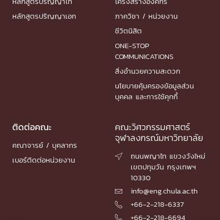
หลักสูตรปริญญาโท
โครงสร้างองค์กร
หลักสูตรปริญญาเอก
ภาควิชา / หน่วยงาน
ชีวิตนิสิต
ONE-STOP
COMMUNICATIONS
สิ่งอำนวยความสะดวก
นโยบายคุ้มครองข้อมูลส่วน
บุคคล และการใช้คุกกี้
ติดต่อคณะ
คณะวิศวกรรมศาสตร์
จุฬาลงกรณ์มหาวิทยาลัย
คณาจารย์ / บุคลากร
ถนนพญาไท แขวงวังใหม่

เบอร์ติดต่อหน่วยงาน
เขตปทุมวัน กรุงเทพฯ
10330
info@eng.chula.ac.th

+66-2-218-6337

+66-2-218-6694
