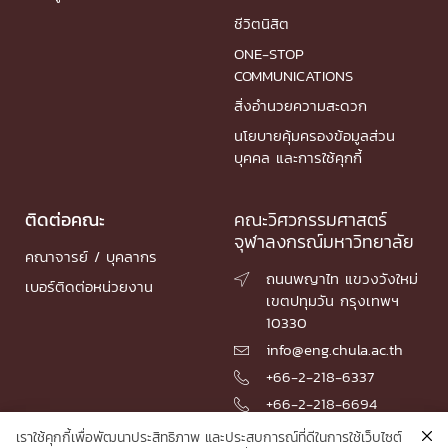
ชีวิตนิสิต
ONE-STOP
COMMUNICATIONS
สิ่งอำนวยความสะดวก
นโยบายคุ้มครองข้อมูลส่วน
บุคคล และการใช้คุกกี้
ติดต่อคณะ
คณะวิศวกรรมศาสตร์
จุฬาลงกรณ์มหาวิทยาลัย
คณาจารย์ / บุคลากร
ถนนพญาไท แขวงวังใหม่

เบอร์ติดต่อหน่วยงาน
เขตปทุมวัน กรุงเทพฯ
10330
info@eng.chula.ac.th

+66-2-218-6337

+66-2-218-6694

เราใช้คุกกี้เพื่อพัฒนาประสิทธิภาพ และประสบการณ์ที่ดีในการใช้เว็บไซต์