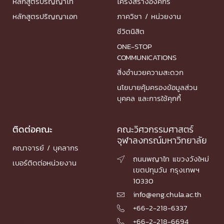
หลักสูตรปริญญาโท
โครงสร้างองค์กร
หลักสูตรปริญญาเอก
ภาควิชา / หน่วยงาน
ชีวิตนิสิต
ONE-STOP
COMMUNICATIONS
สิ่งอำนวยความสะดวก
นโยบายคุ้มครองข้อมูลส่วน
บุคคล และการใช้คุกกี้
ติดต่อคณะ
คณะวิศวกรรมศาสตร์
จุฬาลงกรณ์มหาวิทยาลัย
คณาจารย์ / บุคลากร
ถนนพญาไท แขวงวังใหม่

เบอร์ติดต่อหน่วยงาน
เขตปทุมวัน กรุงเทพฯ
10330
info@eng.chula.ac.th

+66-2-218-6337

+66-2-218-6694
