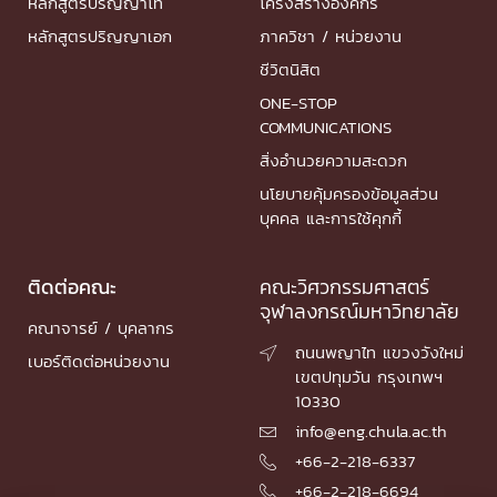
หลักสูตรปริญญาโท
โครงสร้างองค์กร
หลักสูตรปริญญาเอก
ภาควิชา / หน่วยงาน
ชีวิตนิสิต
ONE-STOP
COMMUNICATIONS
สิ่งอำนวยความสะดวก
นโยบายคุ้มครองข้อมูลส่วน
บุคคล และการใช้คุกกี้
ติดต่อคณะ
คณะวิศวกรรมศาสตร์
จุฬาลงกรณ์มหาวิทยาลัย
คณาจารย์ / บุคลากร
ถนนพญาไท แขวงวังใหม่

เบอร์ติดต่อหน่วยงาน
เขตปทุมวัน กรุงเทพฯ
10330
info@eng.chula.ac.th

+66-2-218-6337

+66-2-218-6694
