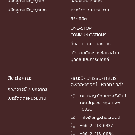
หลักสูตรปริญญาโท
โครงสร้างองค์กร
หลักสูตรปริญญาเอก
ภาควิชา / หน่วยงาน
ชีวิตนิสิต
ONE-STOP
COMMUNICATIONS
สิ่งอำนวยความสะดวก
นโยบายคุ้มครองข้อมูลส่วน
บุคคล และการใช้คุกกี้
ติดต่อคณะ
คณะวิศวกรรมศาสตร์
จุฬาลงกรณ์มหาวิทยาลัย
คณาจารย์ / บุคลากร
ถนนพญาไท แขวงวังใหม่

เบอร์ติดต่อหน่วยงาน
เขตปทุมวัน กรุงเทพฯ
10330
info@eng.chula.ac.th

+66-2-218-6337

+66-2-218-6694
