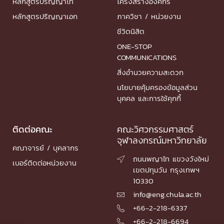
หลักสูตรปริญญาโท
โครงสร้างองค์กร
หลักสูตรปริญญาเอก
ภาควิชา / หน่วยงาน
ชีวิตนิสิต
ONE-STOP
COMMUNICATIONS
สิ่งอำนวยความสะดวก
นโยบายคุ้มครองข้อมูลส่วน
บุคคล และการใช้คุกกี้
ติดต่อคณะ
คณะวิศวกรรมศาสตร์
จุฬาลงกรณ์มหาวิทยาลัย
คณาจารย์ / บุคลากร
ถนนพญาไท แขวงวังใหม่

เบอร์ติดต่อหน่วยงาน
เขตปทุมวัน กรุงเทพฯ
10330
info@eng.chula.ac.th

+66-2-218-6337

+66-2-218-6694
