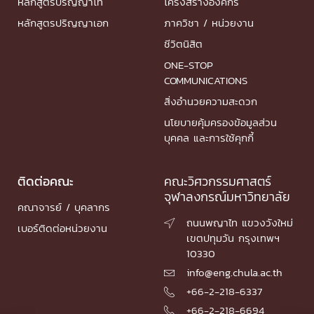
หลักสูตรปริญญาโท
โครงสร้างองค์กร
หลักสูตรปริญญาเอก
ภาควิชา / หน่วยงาน
ชีวิตนิสิต
ONE-STOP
COMMUNICATIONS
สิ่งอำนวยความสะดวก
นโยบายคุ้มครองข้อมูลส่วน
บุคคล และการใช้คุกกี้
ติดต่อคณะ
คณะวิศวกรรมศาสตร์
จุฬาลงกรณ์มหาวิทยาลัย
คณาจารย์ / บุคลากร
ถนนพญาไท แขวงวังใหม่

เบอร์ติดต่อหน่วยงาน
เขตปทุมวัน กรุงเทพฯ
10330
info@eng.chula.ac.th

+66-2-218-6337

+66-2-218-6694
