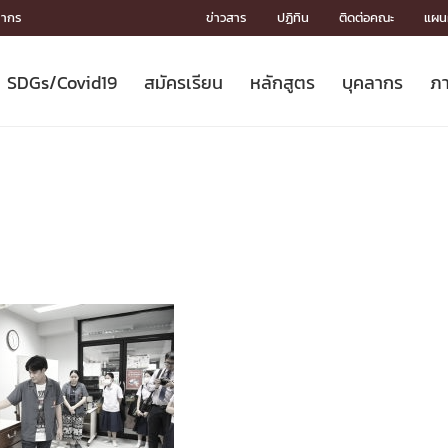
ลากร
ข่าวสาร
ปฏิทิน
ติดต่อคณะ
แผนผ
SDGs/Covid19
สมัครเรียน
หลักสูตร
บุคลากร
ภา
ION
ICS
MENTS
CH
Toward Innovative Society: fight
หลักสูตรที่เปิดสอน
หลักสูตรปริญญาตรี
คณะผู้บริหาร
หน่วยงาน
จรรยาบรรณนักวิจัย
เกี่ยวข้องกับ COVID-19















COVID19
(S
ปฏิทินรับสมัครนิสิต
หลักสูตรปริญญาเอก
โครงสร้างองค์กร
กลุ่มวิจัย
Partnership











N
Engineering My World : สร้างสรรค์
ศาสตราจารย์กิตติคุณ
ผลงานวิจัย
สิ่งอำนวยความสะดวก








โลกใหม่ด้วยวิศวกรรม
การ
ประชาสัมพันธ์ทุนวิจัย (ปกติ)
ดาวน์โหลด




ประกาศและแบบฟอร์ม
จุฬาฯ NetAuth





ติดต่อฝ่ายวิจัย
หน่วยวิศวศึกษา




multi-mentoring system

CS