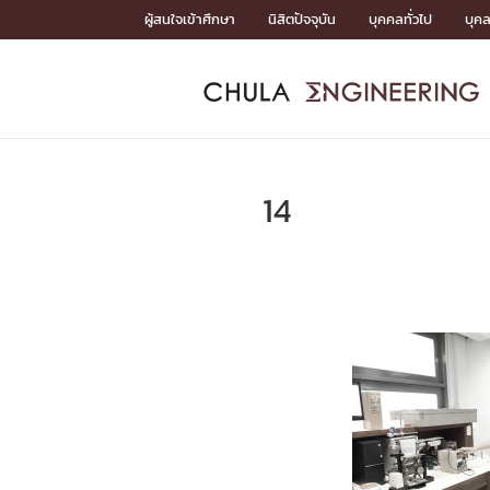
Skip
ผู้สนใจเข้าศึกษา
นิสิตปัจจุบัน
บุคคลทั่วไป
บุค
to
content
หน้าแรกSDGs/Covid19

Toward Innovative Society: fight COVID19
ADMISS
ACADEM
FACULTY
DEPART
RESEAR
ABOUT
หน้าแรกSDGs/Covid19

Sustainable Development Goals (SDGs)
ADMISSIO
14
หน้าแรกสมัครเรียน
หน้าแรกหลักสูตร
หน้าแรกบุคลากร
หน้าแรกภาควิชา/หน่วยงาน
หน้าแรกวิจัย
หน้าแรกเกี่ยวกับคณะ






หน้าแรกสมัครเรียน

หลักสูตรที่เปิดสอน
ข่าวรับสมัครนิสิต
ปฏิทินรับสมัครนิสิต
ACADEMI
หน้าแรกหลักสูตร

หลักสูตรปริญญาตรี
หลักสูตรปริญญาโท
หลักสูตรปริญญาเอก
BULLETIN