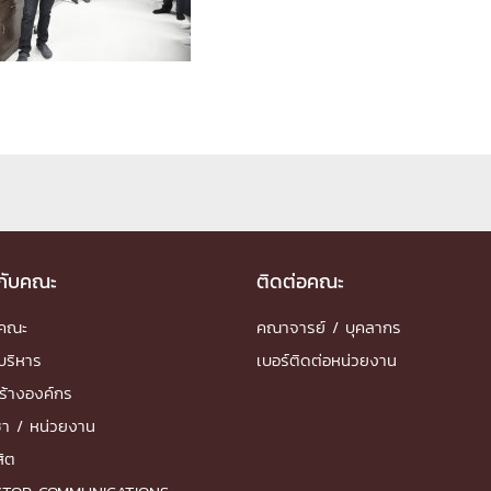
ด้วยวิศวกรรม
นรู้ตลอดชีวิต
งสร้างองค์กร
ุณ
วกับคณะ
ติดต่อคณะ
NTS
ำคณะ
คณาจารย์ / บุคลากร
บริหาร
เบอร์ติดต่อหน่วยงาน
ร้างองค์กร
ชา / หน่วยงาน
สิต