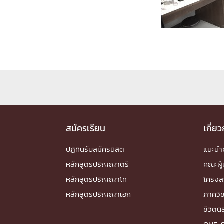
Engineering My World : สร้างสรรค์โลกใหม่
โครงการ Chula Engineering สนับสนุนการเรีย
(Lifelong Learning)
FACULTY
หน้าแรกบุคลากร

คณะผู้บริหาร
คณาจารย์ / บุคลากร
โคร
ทำเนียบศักดิ์อินทาเนีย
ศาสตราจารย์กิตติค
ปริญญากิตติมศักดิ์
สมัครเรียน
เกี่ย
DEPARTME
ปฏิทินรับสมัครนิสิต
แนะน
หลักสูตรปริญญาตรี
คณะผู้
หน้าแรกภาควิชา/หน่วยงาน

หลักสูตรปริญญาโท
โครงส
หน่วยงาน
เบอร์ติดต่อหน่วยงาน
หลักสูตรปริญญาเอก
ภาควิ
RESEARCH
ชีวิตนิ