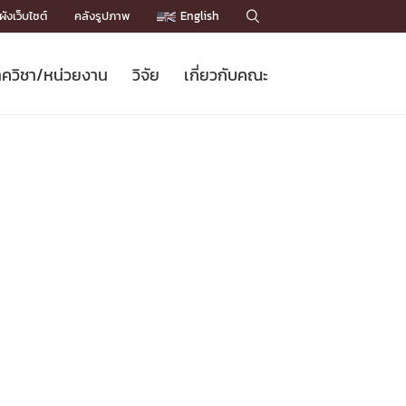
ังเว็บไซต์
คลังรูปภาพ
English

ควิชา/หน่วยงาน
วิจัย
เกี่ยวกับคณะ
Sustainable Development Goals
ข่าวรับสมัครนิสิต
หลักสูตรปริญญาโท
คณาจารย์ / บุคลากร
เบอร์ติดต่อหน่วยงาน
ข่าววิจัย
แนะนำคณะ


DGs)
BULLETIN
ทำเนียบศักดิ์อินทาเนีย
ทำเนียบนักวิจัย
โครงสร้างองค์กร
โครงการ Chula Engineering สนับสนุน
ปริญญากิตติมศักดิ์
วารสารวิชาการ
Facts and Figures
เรียนรู้ตลอดชีวิต (Lifelong Learning)
ประชาสัมพันธ์ทุนวิจัย (พิเศษ)
ติดต่อคณะ

คำถามด้านวิจัยที่พบบ่อย
ห้องสมุด

เชื่อมต่อหน่วยงานด้านวิจัย