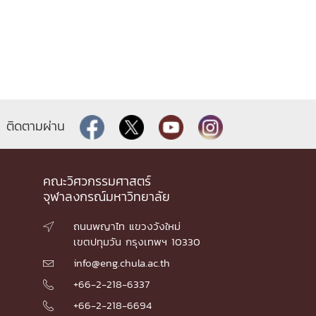
ติดตามผ่าน
คณะวิศวกรรมศาสตร์
จุฬาลงกรณ์มหาวิทยาลัย
ถนนพญาไท แขวงวังใหม่

เขตปทุมวัน กรุงเทพฯ 10330
info@eng.chula.ac.th

+66-2-218-6337

+66-2-218-6694
