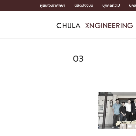
Skip
ผู้สนใจเข้าศึกษา
นิสิตปัจจุบัน
บุคคลทั่วไป
บุค
to
content
หน้าแรกSDGs/Covid19

Toward Innovative Society: fight COVID19
ADMISS
ACADEM
FACULTY
DEPART
RESEAR
ABOUT
หน้าแรกSDGs/Covid19

Sustainable Development Goals (SDGs)
ADMISSIO
03
หน้าแรกสมัครเรียน
หน้าแรกหลักสูตร
หน้าแรกบุคลากร
หน้าแรกภาควิชา/หน่วยงาน
หน้าแรกวิจัย
หน้าแรกเกี่ยวกับคณะ






หน้าแรกสมัครเรียน

หลักสูตรที่เปิดสอน
ข่าวรับสมัครนิสิต
ปฏิทินรับสมัครนิสิต
ACADEMI
หน้าแรกหลักสูตร

หลักสูตรปริญญาตรี
หลักสูตรปริญญาโท
หลักสูตรปริญญาเอก
BULLETIN