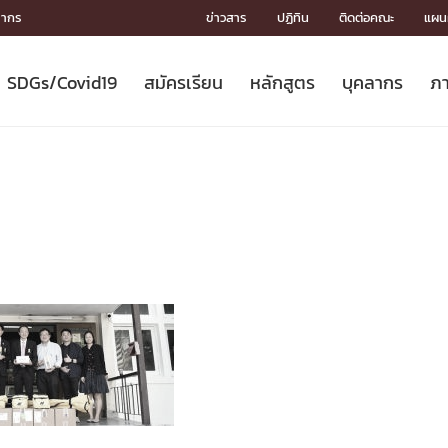
ลากร
ข่าวสาร
ปฏิทิน
ติดต่อคณะ
แผนผ
SDGs/Covid19
สมัครเรียน
หลักสูตร
บุคลากร
ภา
ION
ICS
MENTS
CH
Toward Innovative Society: fight
หลักสูตรที่เปิดสอน
หลักสูตรปริญญาตรี
คณะผู้บริหาร
หน่วยงาน
จรรยาบรรณนักวิจัย
เกี่ยวข้องกับ COVID-19















COVID19
(S
ปฏิทินรับสมัครนิสิต
หลักสูตรปริญญาเอก
โครงสร้างองค์กร
กลุ่มวิจัย
Partnership











N
Engineering My World : สร้างสรรค์
ศาสตราจารย์กิตติคุณ
ผลงานวิจัย
สิ่งอำนวยความสะดวก








โลกใหม่ด้วยวิศวกรรม
การ
ประชาสัมพันธ์ทุนวิจัย (ปกติ)
ดาวน์โหลด




ประกาศและแบบฟอร์ม
จุฬาฯ NetAuth





ติดต่อฝ่ายวิจัย
หน่วยวิศวศึกษา




multi-mentoring system

CS