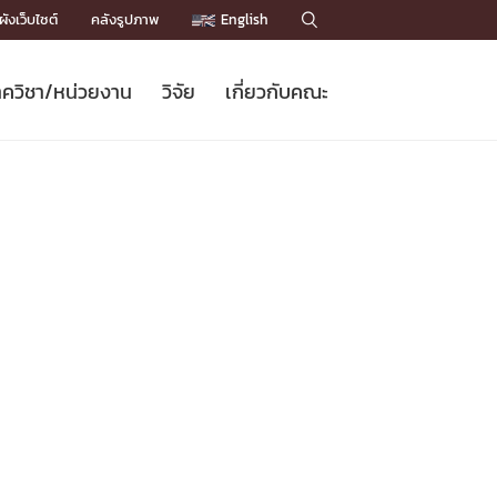
ังเว็บไซต์
คลังรูปภาพ
English

ควิชา/หน่วยงาน
วิจัย
เกี่ยวกับคณะ
Sustainable Development Goals
ข่าวรับสมัครนิสิต
หลักสูตรปริญญาโท
คณาจารย์ / บุคลากร
เบอร์ติดต่อหน่วยงาน
ข่าววิจัย
แนะนำคณะ


DGs)
BULLETIN
ทำเนียบศักดิ์อินทาเนีย
ทำเนียบนักวิจัย
โครงสร้างองค์กร
โครงการ Chula Engineering สนับสนุน
ปริญญากิตติมศักดิ์
วารสารวิชาการ
Facts and Figures
เรียนรู้ตลอดชีวิต (Lifelong Learning)
ประชาสัมพันธ์ทุนวิจัย (พิเศษ)
ติดต่อคณะ

คำถามด้านวิจัยที่พบบ่อย
ห้องสมุด

เชื่อมต่อหน่วยงานด้านวิจัย