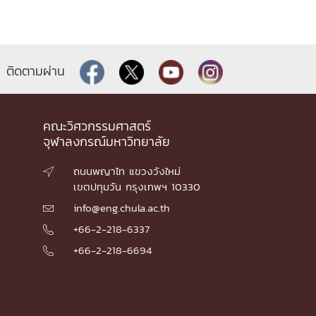
ติดตามผ่าน
คณะวิศวกรรมศาสตร์
จุฬาลงกรณ์มหาวิทยาลัย
ถนนพญาไท แขวงวังใหม่

เขตปทุมวัน กรุงเทพฯ 10330
info@eng.chula.ac.th

+66-2-218-6337

+66-2-218-6694
