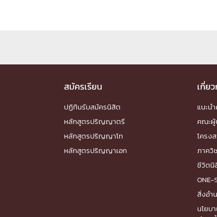
Engineering My World : สร้างสรรค์โลกใหม่
โครงการ Chula Engineering สนับสนุนการเรีย
(Lifelong Learning)
FACULTY
หน้าแรกบุคลากร

สมัครเรียน
เกี่ย
คณะผู้บริหาร
คณาจารย์ / บุคลากร
โคร
ปฏิทินรับสมัครนิสิต
แนะน
ทำเนียบศักดิ์อินทาเนีย
ศาสตราจารย์กิตติค
ปริญญากิตติมศักดิ์
หลักสูตรปริญญาตรี
คณะผู้
DEPARTME
หลักสูตรปริญญาโท
โครงส
หลักสูตรปริญญาเอก
ภาควิ
หน้าแรกภาควิชา/หน่วยงาน
ชีวิตนิ

หน่วยงาน
เบอร์ติดต่อหน่วยงาน
ONE-
RESEARCH
สิ่งอ
นโยบา