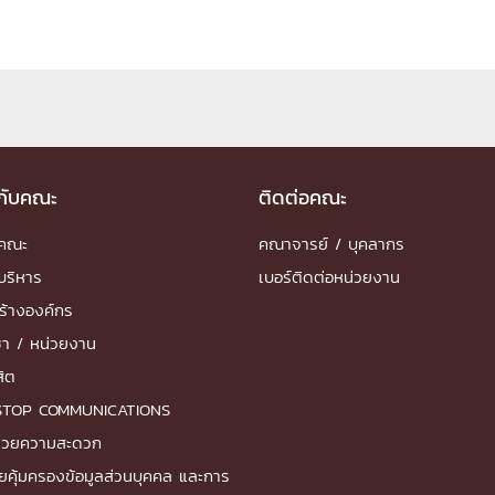
ด้วยวิศวกรรม
นรู้ตลอดชีวิต
วกับคณะ
ติดต่อคณะ
งสร้างองค์กร
ำคณะ
คณาจารย์ / บุคลากร
ุณ
บริหาร
เบอร์ติดต่อหน่วยงาน
NTS
ร้างองค์กร
ชา / หน่วยงาน
สิต
STOP COMMUNICATIONS
ำนวยความสะดวก
ยคุ้มครองข้อมูลส่วนบุคคล และการ