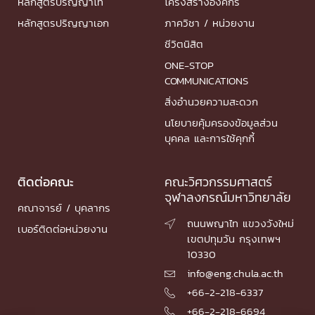
หลักสูตรปริญญาโท
โครงสร้างองค์กร
หลักสูตรปริญญาเอก
ภาควิชา / หน่วยงาน
ชีวิตนิสิต
ONE-STOP
COMMUNICATIONS
สิ่งอำนวยความสะดวก
นโยบายคุ้มครองข้อมูลส่วน
บุคคล และการใช้คุกกี้
ติดต่อคณะ
คณะวิศวกรรมศาสตร์
จุฬาลงกรณ์มหาวิทยาลัย
คณาจารย์ / บุคลากร
ถนนพญาไท แขวงวังใหม่

เบอร์ติดต่อหน่วยงาน
เขตปทุมวัน กรุงเทพฯ
10330
info@eng.chula.ac.th

+66-2-218-6337

+66-2-218-6694
