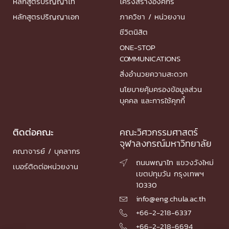
หลักสูตรปริญญาโท
โครงสร้างองค์กร
หลักสูตรปริญญาเอก
ภาควิชา / หน่วยงาน
ชีวิตนิสิต
ONE-STOP
COMMUNICATIONS
สิ่งอำนวยความสะดวก
นโยบายคุ้มครองข้อมูลส่วน
บุคคล และการใช้คุกกี้
ติดต่อคณะ
คณะวิศวกรรมศาสตร์
จุฬาลงกรณ์มหาวิทยาลัย
คณาจารย์ / บุคลากร
ถนนพญาไท แขวงวังใหม่

เบอร์ติดต่อหน่วยงาน
เขตปทุมวัน กรุงเทพฯ
10330
info@eng.chula.ac.th

+66-2-218-6337

+66-2-218-6694
