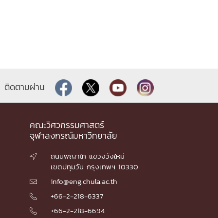
ติดตามผ่าน
คณะวิศวกรรมศาสตร์
จุฬาลงกรณ์มหาวิทยาลัย
ถนนพญาไท แขวงวังใหม่

เขตปทุมวัน กรุงเทพฯ 10330
info@eng.chula.ac.th

+66-2-218-6337

+66-2-218-6694
