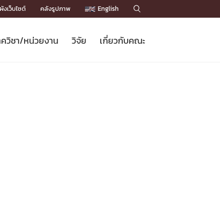
ังเว็บไซต์
คลังรูปภาพ
English

ควิชา/หน่วยงาน
วิจัย
เกี่ยวกับคณะ
Sustainable Development Goals
ข่าวรับสมัครนิสิต
หลักสูตรปริญญาโท
คณาจารย์ / บุคลากร
เบอร์ติดต่อหน่วยงาน
ข่าววิจัย
แนะนำคณะ


DGs)
BULLETIN
ทำเนียบศักดิ์อินทาเนีย
ทำเนียบนักวิจัย
โครงสร้างองค์กร
โครงการ Chula Engineering สนับสนุน
ปริญญากิตติมศักดิ์
วารสารวิชาการ
Facts and Figures
เรียนรู้ตลอดชีวิต (Lifelong Learning)
ประชาสัมพันธ์ทุนวิจัย (พิเศษ)
ติดต่อคณะ

คำถามด้านวิจัยที่พบบ่อย
ห้องสมุด

เชื่อมต่อหน่วยงานด้านวิจัย