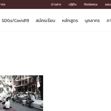
ลากร
ข่าวสาร
ปฏิทิน
ติดต่อคณะ
แผนผ
SDGs/Covid19
สมัครเรียน
หลักสูตร
บุคลากร
ภา
ION
ICS
MENTS
CH
Toward Innovative Society: fight
หลักสูตรที่เปิดสอน
หลักสูตรปริญญาตรี
คณะผู้บริหาร
หน่วยงาน
จรรยาบรรณนักวิจัย
เกี่ยวข้องกับ COVID-19















COVID19
(S
ปฏิทินรับสมัครนิสิต
หลักสูตรปริญญาเอก
โครงสร้างองค์กร
กลุ่มวิจัย
Partnership











N
Engineering My World : สร้างสรรค์
ศาสตราจารย์กิตติคุณ
ผลงานวิจัย
สิ่งอำนวยความสะดวก








โลกใหม่ด้วยวิศวกรรม
การ
ประชาสัมพันธ์ทุนวิจัย (ปกติ)
ดาวน์โหลด




ประกาศและแบบฟอร์ม
จุฬาฯ NetAuth





ติดต่อฝ่ายวิจัย
หน่วยวิศวศึกษา




multi-mentoring system

CS