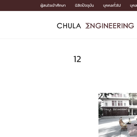
Skip
ผู้สนใจเข้าศึกษา
นิสิตปัจจุบัน
บุคคลทั่วไป
บุค
to
content
หน้าแรกSDGs/Covid19

Toward Innovative Society: fight COVID19
ADMISS
ACADEM
FACULTY
DEPART
RESEAR
ABOUT
หน้าแรกSDGs/Covid19

Sustainable Development Goals (SDGs)
ADMISSIO
12
หน้าแรกสมัครเรียน
หน้าแรกหลักสูตร
หน้าแรกบุคลากร
หน้าแรกภาควิชา/หน่วยงาน
หน้าแรกวิจัย
หน้าแรกเกี่ยวกับคณะ






หน้าแรกสมัครเรียน

หลักสูตรที่เปิดสอน
ข่าวรับสมัครนิสิต
ปฏิทินรับสมัครนิสิต
ACADEMI
หน้าแรกหลักสูตร

หลักสูตรปริญญาตรี
หลักสูตรปริญญาโท
หลักสูตรปริญญาเอก
BULLETIN