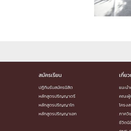
Engineering My World : สร้างสรรค์โลกใหม่
โครงการ Chula Engineering สนับสนุนการเรีย
(Lifelong Learning)
FACULTY
หน้าแรกบุคลากร

คณะผู้บริหาร
คณาจารย์ / บุคลากร
โคร
ทำเนียบศักดิ์อินทาเนีย
ศาสตราจารย์กิตติค
ปริญญากิตติมศักดิ์
สมัครเรียน
เกี่ย
DEPARTME
ปฏิทินรับสมัครนิสิต
แนะน
หลักสูตรปริญญาตรี
คณะผู้
หน้าแรกภาควิชา/หน่วยงาน

หลักสูตรปริญญาโท
โครงส
หน่วยงาน
เบอร์ติดต่อหน่วยงาน
หลักสูตรปริญญาเอก
ภาควิ
RESEARCH
ชีวิตนิ