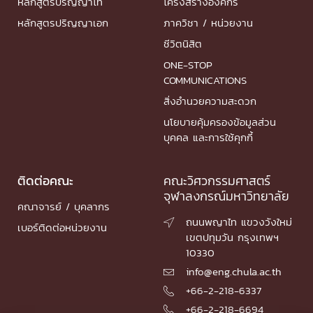
หลักสูตรปริญญาโท
โครงสร้างองค์กร
หลักสูตรปริญญาเอก
ภาควิชา / หน่วยงาน
ชีวิตนิสิต
ONE-STOP
COMMUNICATIONS
สิ่งอำนวยความสะดวก
นโยบายคุ้มครองข้อมูลส่วน
บุคคล และการใช้คุกกี้
ติดต่อคณะ
คณะวิศวกรรมศาสตร์
จุฬาลงกรณ์มหาวิทยาลัย
คณาจารย์ / บุคลากร
ถนนพญาไท แขวงวังใหม่

เบอร์ติดต่อหน่วยงาน
เขตปทุมวัน กรุงเทพฯ
10330
info@eng.chula.ac.th

+66-2-218-6337

+66-2-218-6694
