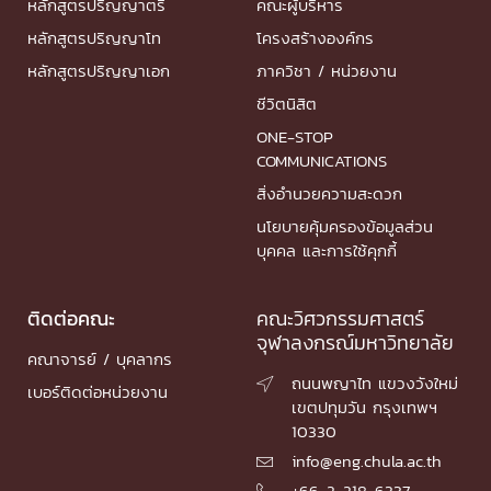
หลักสูตรปริญญาตรี
คณะผู้บริหาร
หลักสูตรปริญญาโท
โครงสร้างองค์กร
หลักสูตรปริญญาเอก
ภาควิชา / หน่วยงาน
ชีวิตนิสิต
ONE-STOP
COMMUNICATIONS
สิ่งอำนวยความสะดวก
นโยบายคุ้มครองข้อมูลส่วน
บุคคล และการใช้คุกกี้
ติดต่อคณะ
คณะวิศวกรรมศาสตร์
จุฬาลงกรณ์มหาวิทยาลัย
คณาจารย์ / บุคลากร
ถนนพญาไท แขวงวังใหม่

เบอร์ติดต่อหน่วยงาน
เขตปทุมวัน กรุงเทพฯ
10330
info@eng.chula.ac.th

+66-2-218-6337