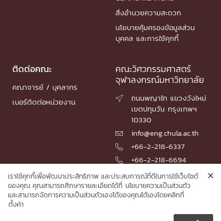
สิ่งอำนวยความสะดวก
นโยบายคุ้มครองข้อมูลส่วน
บุคคล และการใช้คุกกี้
ติดต่อคณะ
คณะวิศวกรรมศาสตร์
จุฬาลงกรณ์มหาวิทยาลัย
คณาจารย์ / บุคลากร
ถนนพญาไท แขวงวังใหม่

เบอร์ติดต่อหน่วยงาน
เขตปทุมวัน กรุงเทพฯ
10330
info@eng.chula.ac.th

+66-2-218-6337

+66-2-218-6694

เราใช้คุกกี้เพื่อพัฒนาประสิทธิภาพ และประสบการณ์ที่ดีในการใช้เว็บไซต์
ของคุณ คุณสามารถศึกษารายละเอียดได้ที่
นโยบายความเป็นส่วนตัว
และสามารถจัดการความเป็นส่วนตัวเองได้ของคุณได้เองโดยคลิกที่
© 2026 Faculty of Engineering, Chulalongkorn University
ตั้งค่า