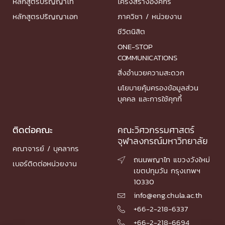
หลักสูตรปริญญาโท
โครงสร้างองค์กร
หลักสูตรปริญญาเอก
ภาควิชา / หน่วยงาน
ชีวิตนิสิต
ONE-STOP
COMMUNICATIONS
สิ่งอำนวยความสะดวก
นโยบายคุ้มครองข้อมูลส่วน
บุคคล และการใช้คุกกี้
ติดต่อคณะ
คณะวิศวกรรมศาสตร์
จุฬาลงกรณ์มหาวิทยาลัย
คณาจารย์ / บุคลากร
ถนนพญาไท แขวงวังใหม่

เบอร์ติดต่อหน่วยงาน
เขตปทุมวัน กรุงเทพฯ
10330
info@eng.chula.ac.th

+66-2-218-6337

+66-2-218-6694
