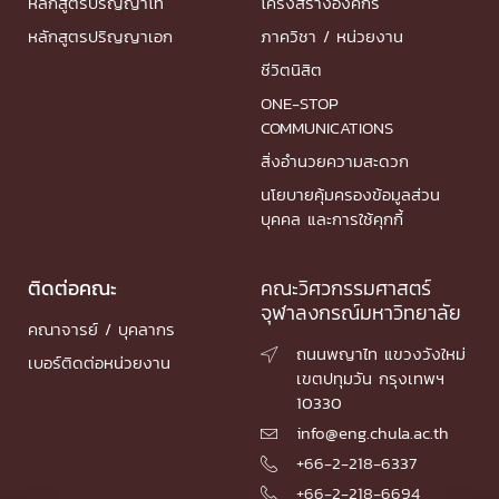
หลักสูตรปริญญาโท
โครงสร้างองค์กร
หลักสูตรปริญญาเอก
ภาควิชา / หน่วยงาน
ชีวิตนิสิต
ONE-STOP
COMMUNICATIONS
สิ่งอำนวยความสะดวก
นโยบายคุ้มครองข้อมูลส่วน
บุคคล และการใช้คุกกี้
ติดต่อคณะ
คณะวิศวกรรมศาสตร์
จุฬาลงกรณ์มหาวิทยาลัย
คณาจารย์ / บุคลากร
ถนนพญาไท แขวงวังใหม่

เบอร์ติดต่อหน่วยงาน
เขตปทุมวัน กรุงเทพฯ
10330
info@eng.chula.ac.th

+66-2-218-6337

+66-2-218-6694
