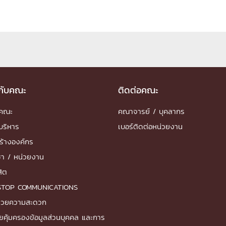
ด้วยวิศวกรรม
นรู้ตลอดชีวิต
วกับคณะ
ติดต่อคณะ
งสร้างองค์กร
ำคณะ
คณาจารย์ / บุคลากร
ุณ
บริหาร
เบอร์ติดต่อหน่วยงาน
NTS
ร้างองค์กร
ชา / หน่วยงาน
สิต
STOP COMMUNICATIONS
ำนวยความสะดวก
ยคุ้มครองข้อมูลส่วนบุคคล และการ