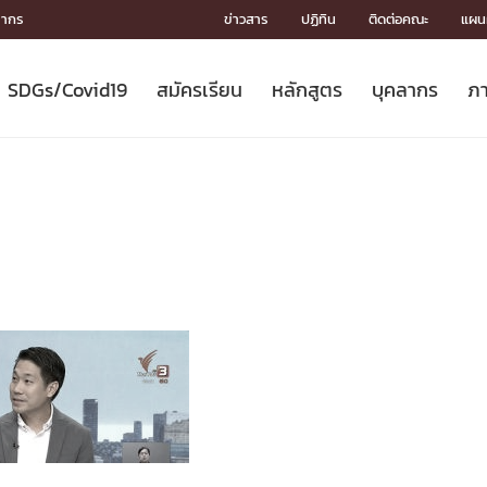
ลากร
ข่าวสาร
ปฏิทิน
ติดต่อคณะ
แผนผ
SDGs/Covid19
สมัครเรียน
หลักสูตร
บุคลากร
ภา
ION
ICS
MENTS
CH
Toward Innovative Society: fight
หลักสูตรที่เปิดสอน
หลักสูตรปริญญาตรี
คณะผู้บริหาร
หน่วยงาน
จรรยาบรรณนักวิจัย
เกี่ยวข้องกับ COVID-19















COVID19
(S
ปฏิทินรับสมัครนิสิต
หลักสูตรปริญญาเอก
โครงสร้างองค์กร
กลุ่มวิจัย
Partnership











N
Engineering My World : สร้างสรรค์
ศาสตราจารย์กิตติคุณ
ผลงานวิจัย
สิ่งอำนวยความสะดวก








โลกใหม่ด้วยวิศวกรรม
การ
ประชาสัมพันธ์ทุนวิจัย (ปกติ)
ดาวน์โหลด




ประกาศและแบบฟอร์ม
จุฬาฯ NetAuth





ติดต่อฝ่ายวิจัย
หน่วยวิศวศึกษา




multi-mentoring system

CS