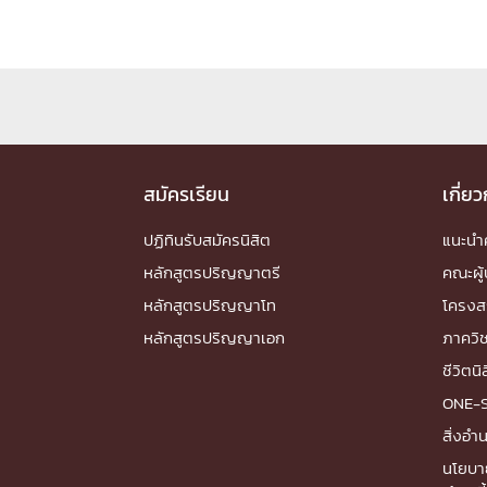
Engineering My World : สร้างสรรค์โลกใหม่
โครงการ Chula Engineering สนับสนุนการเรีย
(Lifelong Learning)
FACULTY
หน้าแรกบุคลากร

สมัครเรียน
เกี่ย
คณะผู้บริหาร
คณาจารย์ / บุคลากร
โคร
ปฏิทินรับสมัครนิสิต
แนะน
ทำเนียบศักดิ์อินทาเนีย
ศาสตราจารย์กิตติค
ปริญญากิตติมศักดิ์
หลักสูตรปริญญาตรี
คณะผู้
DEPARTME
หลักสูตรปริญญาโท
โครงส
หลักสูตรปริญญาเอก
ภาควิ
หน้าแรกภาควิชา/หน่วยงาน
ชีวิตนิ

หน่วยงาน
เบอร์ติดต่อหน่วยงาน
ONE-
RESEARCH
สิ่งอ
นโยบา