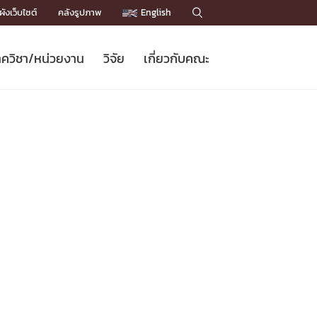
ังเว็บไซต์
คลังรูปภาพ
English

ควิชา/หน่วยงาน
วิจัย
เกี่ยวกับคณะ
Sustainable Development Goals
ข่าวรับสมัครนิสิต
หลักสูตรปริญญาโท
คณาจารย์ / บุคลากร
เบอร์ติดต่อหน่วยงาน
ข่าววิจัย
แนะนำคณะ


DGs)
BULLETIN
ทำเนียบศักดิ์อินทาเนีย
ทำเนียบนักวิจัย
โครงสร้างองค์กร
โครงการ Chula Engineering สนับสนุน
ปริญญากิตติมศักดิ์
วารสารวิชาการ
Facts and Figures
เรียนรู้ตลอดชีวิต (Lifelong Learning)
ประชาสัมพันธ์ทุนวิจัย (พิเศษ)
ติดต่อคณะ

คำถามด้านวิจัยที่พบบ่อย
ห้องสมุด

เชื่อมต่อหน่วยงานด้านวิจัย