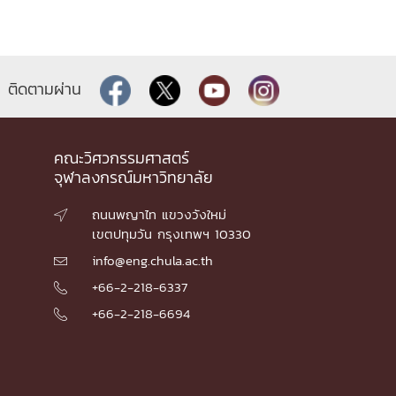
ติดตามผ่าน
คณะวิศวกรรมศาสตร์
จุฬาลงกรณ์มหาวิทยาลัย
ถนนพญาไท แขวงวังใหม่

เขตปทุมวัน กรุงเทพฯ 10330
info@eng.chula.ac.th

+66-2-218-6337

+66-2-218-6694
