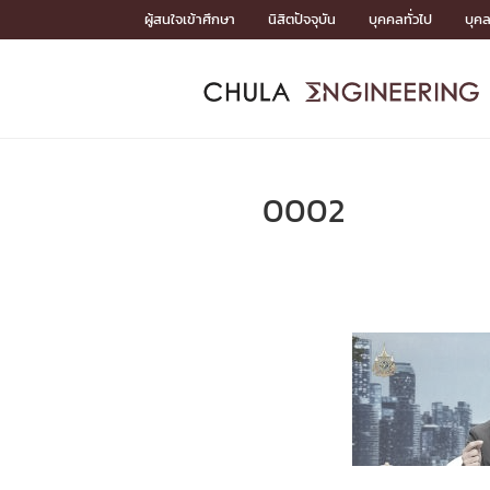
Skip
ผู้สนใจเข้าศึกษา
นิสิตปัจจุบัน
บุคคลทั่วไป
บุค
to
content
หน้าแรกSDGs/Covid19

Toward Innovative Society: fight COVID19
ADMISS
ACADEM
FACULTY
DEPART
RESEAR
ABOUT
หน้าแรกSDGs/Covid19

Sustainable Development Goals (SDGs)
ADMISSIO
0002
หน้าแรกสมัครเรียน
หน้าแรกหลักสูตร
หน้าแรกบุคลากร
หน้าแรกภาควิชา/หน่วยงาน
หน้าแรกวิจัย
หน้าแรกเกี่ยวกับคณะ






หน้าแรกสมัครเรียน

หลักสูตรที่เปิดสอน
ข่าวรับสมัครนิสิต
ปฏิทินรับสมัครนิสิต
ACADEMI
หน้าแรกหลักสูตร

หลักสูตรปริญญาตรี
หลักสูตรปริญญาโท
หลักสูตรปริญญาเอก
BULLETIN