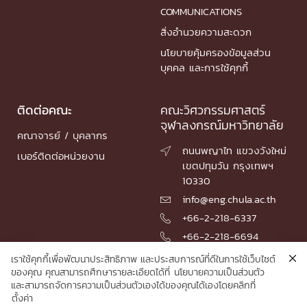
COMMUNICATIONS
สิ่งอำนวยความสะดวก
นโยบายคุ้มครองข้อมูลส่วน
บุคคล และการใช้คุกกี้
ติดต่อคณะ
คณะวิศวกรรมศาสตร์
จุฬาลงกรณ์มหาวิทยาลัย
คณาจารย์ / บุคลากร
ถนนพญาไท แขวงวังใหม่

เบอร์ติดต่อหน่วยงาน
เขตปทุมวัน กรุงเทพฯ
10330
info@eng.chula.ac.th

+66-2-218-6337

+66-2-218-6694

เราใช้คุกกี้เพื่อพัฒนาประสิทธิภาพ และประสบการณ์ที่ดีในการใช้เว็บไซต์
ของคุณ คุณสามารถศึกษารายละเอียดได้ที่
นโยบายความเป็นส่วนตัว
และสามารถจัดการความเป็นส่วนตัวเองได้ของคุณได้เองโดยคลิกที่
© 2026 Faculty of Engineering, Chulalongkorn University
ตั้งค่า