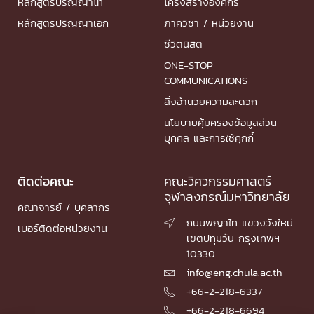
หลักสูตรปริญญาโท
โครงสร้างองค์กร
หลักสูตรปริญญาเอก
ภาควิชา / หน่วยงาน
ชีวิตนิสิต
ONE-STOP
COMMUNICATIONS
สิ่งอำนวยความสะดวก
นโยบายคุ้มครองข้อมูลส่วน
บุคคล และการใช้คุกกี้
ติดต่อคณะ
คณะวิศวกรรมศาสตร์
จุฬาลงกรณ์มหาวิทยาลัย
คณาจารย์ / บุคลากร
ถนนพญาไท แขวงวังใหม่

เบอร์ติดต่อหน่วยงาน
เขตปทุมวัน กรุงเทพฯ
10330
info@eng.chula.ac.th

+66-2-218-6337

+66-2-218-6694
