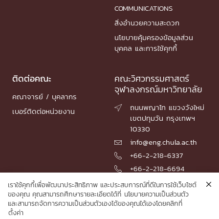
COMMUNICATIONS
สิ่งอำนวยความสะดวก
นโยบายคุ้มครองข้อมูลส่วน
บุคคล และการใช้คุกกี้
ติดต่อคณะ
คณะวิศวกรรมศาสตร์
จุฬาลงกรณ์มหาวิทยาลัย
คณาจารย์ / บุคลากร
ถนนพญาไท แขวงวังใหม่

เบอร์ติดต่อหน่วยงาน
เขตปทุมวัน กรุงเทพฯ
10330
info@eng.chula.ac.th

+66-2-218-6337

+66-2-218-6694

เราใช้คุกกี้เพื่อพัฒนาประสิทธิภาพ และประสบการณ์ที่ดีในการใช้เว็บไซต์
ของคุณ คุณสามารถศึกษารายละเอียดได้ที่
นโยบายความเป็นส่วนตัว
และสามารถจัดการความเป็นส่วนตัวเองได้ของคุณได้เองโดยคลิกที่
© 2026 Faculty of Engineering, Chulalongkorn University
ตั้งค่า