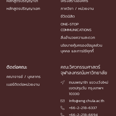
หลักสูตรปริญญาโท
โครงสร้างองค์กร
หลักสูตรปริญญาเอก
ภาควิชา / หน่วยงาน
ชีวิตนิสิต
ONE-STOP
COMMUNICATIONS
สิ่งอำนวยความสะดวก
นโยบายคุ้มครองข้อมูลส่วน
บุคคล และการใช้คุกกี้
ติดต่อคณะ
คณะวิศวกรรมศาสตร์
จุฬาลงกรณ์มหาวิทยาลัย
คณาจารย์ / บุคลากร
ถนนพญาไท แขวงวังใหม่

เบอร์ติดต่อหน่วยงาน
เขตปทุมวัน กรุงเทพฯ
10330
info@eng.chula.ac.th

+66-2-218-6337

+66-2-218-6694
