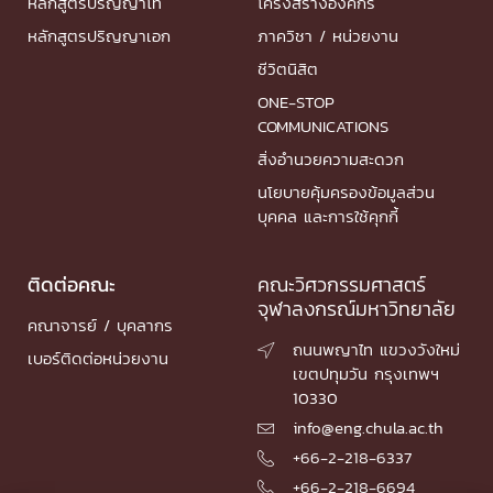
หลักสูตรปริญญาโท
โครงสร้างองค์กร
หลักสูตรปริญญาเอก
ภาควิชา / หน่วยงาน
ชีวิตนิสิต
ONE-STOP
COMMUNICATIONS
สิ่งอำนวยความสะดวก
นโยบายคุ้มครองข้อมูลส่วน
บุคคล และการใช้คุกกี้
ติดต่อคณะ
คณะวิศวกรรมศาสตร์
จุฬาลงกรณ์มหาวิทยาลัย
คณาจารย์ / บุคลากร
ถนนพญาไท แขวงวังใหม่

เบอร์ติดต่อหน่วยงาน
เขตปทุมวัน กรุงเทพฯ
10330
info@eng.chula.ac.th

+66-2-218-6337

+66-2-218-6694
