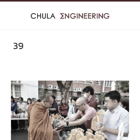
Skip
to
content
39