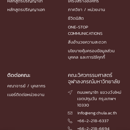
หลักสูตรปริญญาโท
โครงสร้างองค์กร
หลักสูตรปริญญาเอก
ภาควิชา / หน่วยงาน
ชีวิตนิสิต
ONE-STOP
COMMUNICATIONS
สิ่งอำนวยความสะดวก
นโยบายคุ้มครองข้อมูลส่วน
บุคคล และการใช้คุกกี้
ติดต่อคณะ
คณะวิศวกรรมศาสตร์
จุฬาลงกรณ์มหาวิทยาลัย
คณาจารย์ / บุคลากร
ถนนพญาไท แขวงวังใหม่

เบอร์ติดต่อหน่วยงาน
เขตปทุมวัน กรุงเทพฯ
10330
info@eng.chula.ac.th

+66-2-218-6337

+66-2-218-6694
