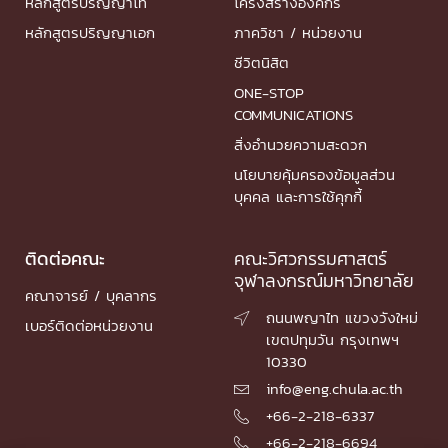
หลักสูตรปริญญาโท
โครงสร้างองค์กร
หลักสูตรปริญญาเอก
ภาควิชา / หน่วยงาน
ชีวิตนิสิต
ONE-STOP
COMMUNICATIONS
สิ่งอำนวยความสะดวก
นโยบายคุ้มครองข้อมูลส่วน
บุคคล และการใช้คุกกี้
ติดต่อคณะ
คณะวิศวกรรมศาสตร์
จุฬาลงกรณ์มหาวิทยาลัย
คณาจารย์ / บุคลากร
ถนนพญาไท แขวงวังใหม่

เบอร์ติดต่อหน่วยงาน
เขตปทุมวัน กรุงเทพฯ
10330
info@eng.chula.ac.th

+66-2-218-6337

+66-2-218-6694
