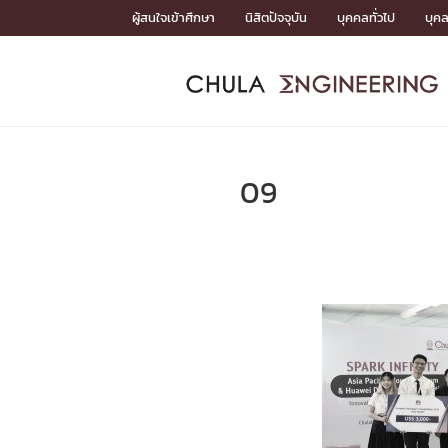
Skip
ผู้สนใจเข้าศึกษา
นิสิตปัจจุบัน
บุคคลทั่วไป
บุค
to
content
หน้าแรกSDGs/Covid19

Toward Innovative Society: fight COVID19
ADMISS
ACADEM
FACULTY
DEPART
RESEAR
ABOUT
หน้าแรกSDGs/Covid19

Sustainable Development Goals (SDGs)
ADMISSIO
09
หน้าแรกสมัครเรียน
หน้าแรกหลักสูตร
หน้าแรกบุคลากร
หน้าแรกภาควิชา/หน่วยงาน
หน้าแรกวิจัย
หน้าแรกเกี่ยวกับคณะ






หน้าแรกสมัครเรียน

หลักสูตรที่เปิดสอน
ข่าวรับสมัครนิสิต
ปฏิทินรับสมัครนิสิต
ACADEMI
หน้าแรกหลักสูตร

หลักสูตรปริญญาตรี
หลักสูตรปริญญาโท
หลักสูตรปริญญาเอก
BULLETIN