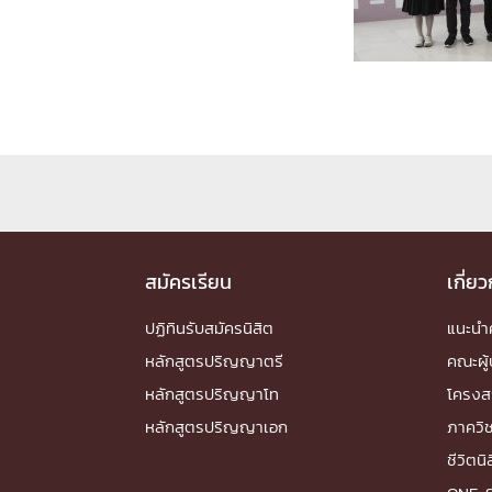
Engineering My World : สร้างสรรค์โลกใหม่
โครงการ Chula Engineering สนับสนุนการเรีย
(Lifelong Learning)
FACULTY
หน้าแรกบุคลากร

คณะผู้บริหาร
คณาจารย์ / บุคลากร
โคร
ทำเนียบศักดิ์อินทาเนีย
ศาสตราจารย์กิตติค
ปริญญากิตติมศักดิ์
สมัครเรียน
เกี่ย
DEPARTME
ปฏิทินรับสมัครนิสิต
แนะน
หลักสูตรปริญญาตรี
คณะผู้
หน้าแรกภาควิชา/หน่วยงาน

หลักสูตรปริญญาโท
โครงส
หน่วยงาน
เบอร์ติดต่อหน่วยงาน
หลักสูตรปริญญาเอก
ภาควิ
RESEARCH
ชีวิตนิ