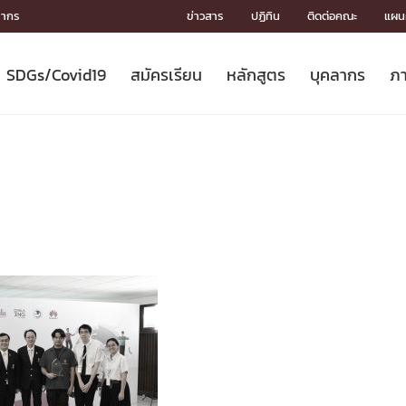
ลากร
ข่าวสาร
ปฏิทิน
ติดต่อคณะ
แผนผ
SDGs/Covid19
สมัครเรียน
หลักสูตร
บุคลากร
ภา
ION
ICS
MENTS
CH
Toward Innovative Society: fight
หลักสูตรที่เปิดสอน
หลักสูตรปริญญาตรี
คณะผู้บริหาร
หน่วยงาน
จรรยาบรรณนักวิจัย
เกี่ยวข้องกับ COVID-19















COVID19
(S
ปฏิทินรับสมัครนิสิต
หลักสูตรปริญญาเอก
โครงสร้างองค์กร
กลุ่มวิจัย
Partnership











N
Engineering My World : สร้างสรรค์
ศาสตราจารย์กิตติคุณ
ผลงานวิจัย
สิ่งอำนวยความสะดวก








โลกใหม่ด้วยวิศวกรรม
การ
ประชาสัมพันธ์ทุนวิจัย (ปกติ)
ดาวน์โหลด




ประกาศและแบบฟอร์ม
จุฬาฯ NetAuth





ติดต่อฝ่ายวิจัย
หน่วยวิศวศึกษา




multi-mentoring system

CS