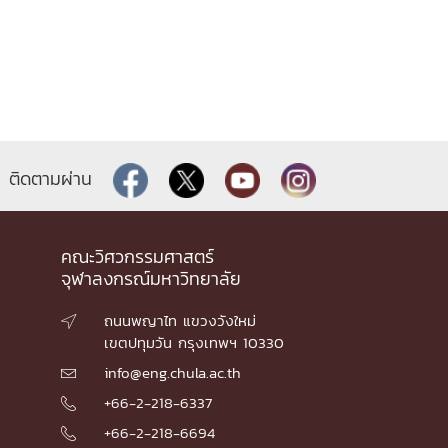
ติดตามผ่าน
คณะวิศวกรรมศาสตร์
จุฬาลงกรณ์มหาวิทยาลัย
ถนนพญาไท แขวงวังใหม่

เขตปทุมวัน กรุงเทพฯ 10330
info@eng.chula.ac.th

+66-2-218-6337

+66-2-218-6694
