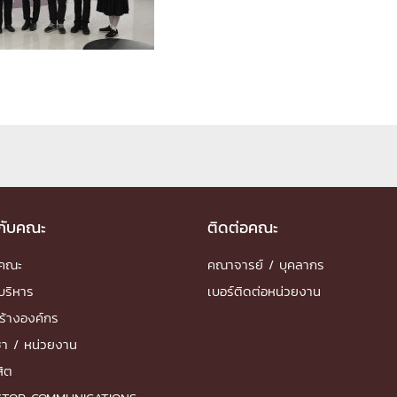
ด้วยวิศวกรรม
นรู้ตลอดชีวิต
งสร้างองค์กร
ุณ
วกับคณะ
ติดต่อคณะ
NTS
ำคณะ
คณาจารย์ / บุคลากร
บริหาร
เบอร์ติดต่อหน่วยงาน
ร้างองค์กร
ชา / หน่วยงาน
สิต