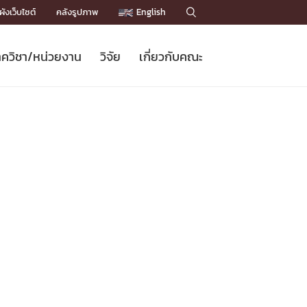
ังเว็บไซต์
คลังรูปภาพ
English

ควิชา/หน่วยงาน
วิจัย
เกี่ยวกับคณะ
Sustainable Development Goals
ข่าวรับสมัครนิสิต
หลักสูตรปริญญาโท
คณาจารย์ / บุคลากร
เบอร์ติดต่อหน่วยงาน
ข่าววิจัย
แนะนำคณะ


DGs)
BULLETIN
ทำเนียบศักดิ์อินทาเนีย
ทำเนียบนักวิจัย
โครงสร้างองค์กร
โครงการ Chula Engineering สนับสนุน
ปริญญากิตติมศักดิ์
วารสารวิชาการ
Facts and Figures
เรียนรู้ตลอดชีวิต (Lifelong Learning)
ประชาสัมพันธ์ทุนวิจัย (พิเศษ)
ติดต่อคณะ

คำถามด้านวิจัยที่พบบ่อย
ห้องสมุด

เชื่อมต่อหน่วยงานด้านวิจัย