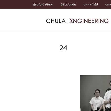
Skip
ผู้สนใจเข้าศึกษา
นิสิตปัจจุบัน
บุคคลทั่วไป
บุค
to
content
หน้าแรกSDGs/Covid19

Toward Innovative Society: fight COVID19
ADMISS
ACADEM
FACULTY
DEPART
RESEAR
ABOUT
หน้าแรกSDGs/Covid19

Sustainable Development Goals (SDGs)
ADMISSIO
24
หน้าแรกสมัครเรียน
หน้าแรกหลักสูตร
หน้าแรกบุคลากร
หน้าแรกภาควิชา/หน่วยงาน
หน้าแรกวิจัย
หน้าแรกเกี่ยวกับคณะ






หน้าแรกสมัครเรียน

หลักสูตรที่เปิดสอน
ข่าวรับสมัครนิสิต
ปฏิทินรับสมัครนิสิต
ACADEMI
หน้าแรกหลักสูตร

หลักสูตรปริญญาตรี
หลักสูตรปริญญาโท
หลักสูตรปริญญาเอก
BULLETIN