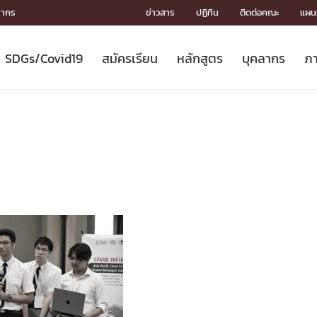
ลากร
ข่าวสาร
ปฏิทิน
ติดต่อคณะ
แผนผ
SDGs/Covid19
สมัครเรียน
หลักสูตร
บุคลากร
ภา
ION
ICS
MENTS
CH
Toward Innovative Society: fight
หลักสูตรที่เปิดสอน
หลักสูตรปริญญาตรี
คณะผู้บริหาร
หน่วยงาน
จรรยาบรรณนักวิจัย
เกี่ยวข้องกับ COVID-19















COVID19
(S
ปฏิทินรับสมัครนิสิต
หลักสูตรปริญญาเอก
โครงสร้างองค์กร
กลุ่มวิจัย
Partnership











N
Engineering My World : สร้างสรรค์
ศาสตราจารย์กิตติคุณ
ผลงานวิจัย
สิ่งอำนวยความสะดวก








โลกใหม่ด้วยวิศวกรรม
การ
ประชาสัมพันธ์ทุนวิจัย (ปกติ)
ดาวน์โหลด




ประกาศและแบบฟอร์ม
จุฬาฯ NetAuth





ติดต่อฝ่ายวิจัย
หน่วยวิศวศึกษา




multi-mentoring system

CS