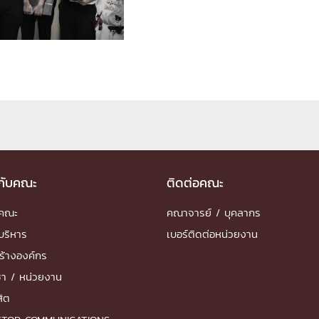
ด้วยวิศวกรรม
นรู้ตลอดชีวิต
งสร้างองค์กร
ุณ
วกับคณะ
ติดต่อคณะ
NTS
ำคณะ
คณาจารย์ / บุคลากร
บริหาร
เบอร์ติดต่อหน่วยงาน
ร้างองค์กร
ชา / หน่วยงาน
สิต