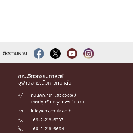
ติดตามผ่าน
คณะวิศวกรรมศาสตร์
จุฬาลงกรณ์มหาวิทยาลัย
ถนนพญาไท แขวงวังใหม่

เขตปทุมวัน กรุงเทพฯ 10330
info@eng.chula.ac.th

+66-2-218-6337

+66-2-218-6694
