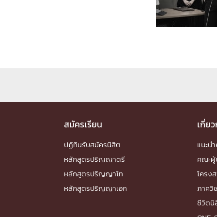
Engineering My World : สร้างสรรค์โลกใหม่
โครงการ Chula Engineering สนับสนุนการเรีย
(Lifelong Learning)
FACULTY
หน้าแรกบุคลากร

คณะผู้บริหาร
คณาจารย์ / บุคลากร
โคร
ทำเนียบศักดิ์อินทาเนีย
ศาสตราจารย์กิตติค
ปริญญากิตติมศักดิ์
สมัครเรียน
เกี่ย
DEPARTME
ปฏิทินรับสมัครนิสิต
แนะน
หลักสูตรปริญญาตรี
คณะผู้
หน้าแรกภาควิชา/หน่วยงาน

หลักสูตรปริญญาโท
โครงส
หน่วยงาน
เบอร์ติดต่อหน่วยงาน
หลักสูตรปริญญาเอก
ภาควิ
RESEARCH
ชีวิตนิ