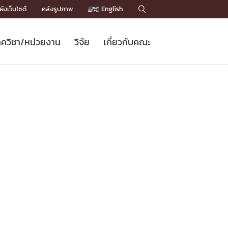
ังเว็บไซต์
คลังรูปภาพ
English

ควิชา/หน่วยงาน
วิจัย
เกี่ยวกับคณะ
Sustainable Development Goals
ข่าวรับสมัครนิสิต
หลักสูตรปริญญาโท
คณาจารย์ / บุคลากร
เบอร์ติดต่อหน่วยงาน
ข่าววิจัย
แนะนำคณะ


DGs)
BULLETIN
ทำเนียบศักดิ์อินทาเนีย
ทำเนียบนักวิจัย
โครงสร้างองค์กร
โครงการ Chula Engineering สนับสนุน
ปริญญากิตติมศักดิ์
วารสารวิชาการ
Facts and Figures
เรียนรู้ตลอดชีวิต (Lifelong Learning)
ประชาสัมพันธ์ทุนวิจัย (พิเศษ)
ติดต่อคณะ

คำถามด้านวิจัยที่พบบ่อย
ห้องสมุด

เชื่อมต่อหน่วยงานด้านวิจัย