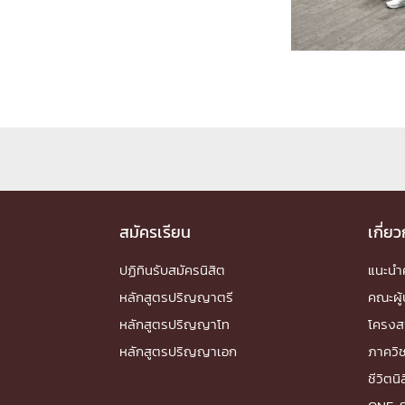
Engineering My World : สร้างสรรค์โลกใหม่
โครงการ Chula Engineering สนับสนุนการเรีย
(Lifelong Learning)
FACULTY
หน้าแรกบุคลากร

คณะผู้บริหาร
คณาจารย์ / บุคลากร
โคร
ทำเนียบศักดิ์อินทาเนีย
ศาสตราจารย์กิตติค
ปริญญากิตติมศักดิ์
สมัครเรียน
เกี่ย
DEPARTME
ปฏิทินรับสมัครนิสิต
แนะน
หลักสูตรปริญญาตรี
คณะผู้
หน้าแรกภาควิชา/หน่วยงาน

หลักสูตรปริญญาโท
โครงส
หน่วยงาน
เบอร์ติดต่อหน่วยงาน
หลักสูตรปริญญาเอก
ภาควิ
RESEARCH
ชีวิตนิ