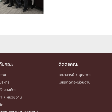
ด้วยวิศวกรรม
นรู้ตลอดชีวิต
งสร้างองค์กร
ุณ
วกับคณะ
ติดต่อคณะ
NTS
ำคณะ
คณาจารย์ / บุคลากร
บริหาร
เบอร์ติดต่อหน่วยงาน
ร้างองค์กร
ชา / หน่วยงาน
สิต