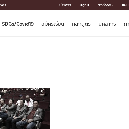
ลากร
ข่าวสาร
ปฏิทิน
ติดต่อคณะ
แผนผ
SDGs/Covid19
สมัครเรียน
หลักสูตร
บุคลากร
ภา
ION
ICS
MENTS
CH
Toward Innovative Society: fight
หลักสูตรที่เปิดสอน
หลักสูตรปริญญาตรี
คณะผู้บริหาร
หน่วยงาน
จรรยาบรรณนักวิจัย
เกี่ยวข้องกับ COVID-19















COVID19
(S
ปฏิทินรับสมัครนิสิต
หลักสูตรปริญญาเอก
โครงสร้างองค์กร
กลุ่มวิจัย
Partnership











N
Engineering My World : สร้างสรรค์
ศาสตราจารย์กิตติคุณ
ผลงานวิจัย
สิ่งอำนวยความสะดวก








โลกใหม่ด้วยวิศวกรรม
การ
ประชาสัมพันธ์ทุนวิจัย (ปกติ)
ดาวน์โหลด




ประกาศและแบบฟอร์ม
จุฬาฯ NetAuth





ติดต่อฝ่ายวิจัย
หน่วยวิศวศึกษา




multi-mentoring system

CS