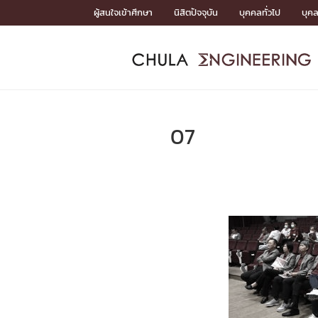
Skip
ผู้สนใจเข้าศึกษา
นิสิตปัจจุบัน
บุคคลทั่วไป
บุค
to
content
หน้าแรกSDGs/Covid19

Toward Innovative Society: fight COVID19
ADMISS
ACADEM
FACULTY
DEPART
RESEAR
ABOUT
หน้าแรกSDGs/Covid19

Sustainable Development Goals (SDGs)
ADMISSIO
07
หน้าแรกสมัครเรียน
หน้าแรกหลักสูตร
หน้าแรกบุคลากร
หน้าแรกภาควิชา/หน่วยงาน
หน้าแรกวิจัย
หน้าแรกเกี่ยวกับคณะ






หน้าแรกสมัครเรียน

หลักสูตรที่เปิดสอน
ข่าวรับสมัครนิสิต
ปฏิทินรับสมัครนิสิต
ACADEMI
หน้าแรกหลักสูตร

หลักสูตรปริญญาตรี
หลักสูตรปริญญาโท
หลักสูตรปริญญาเอก
BULLETIN