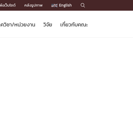
ังเว็บไซต์
คลังรูปภาพ
English

ควิชา/หน่วยงาน
วิจัย
เกี่ยวกับคณะ
Sustainable Development Goals
ข่าวรับสมัครนิสิต
หลักสูตรปริญญาโท
คณาจารย์ / บุคลากร
เบอร์ติดต่อหน่วยงาน
ข่าววิจัย
แนะนำคณะ


DGs)
BULLETIN
ทำเนียบศักดิ์อินทาเนีย
ทำเนียบนักวิจัย
โครงสร้างองค์กร
โครงการ Chula Engineering สนับสนุน
ปริญญากิตติมศักดิ์
วารสารวิชาการ
Facts and Figures
เรียนรู้ตลอดชีวิต (Lifelong Learning)
ประชาสัมพันธ์ทุนวิจัย (พิเศษ)
ติดต่อคณะ

คำถามด้านวิจัยที่พบบ่อย
ห้องสมุด

เชื่อมต่อหน่วยงานด้านวิจัย