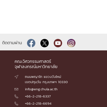
ติดตามผ่าน
คณะวิศวกรรมศาสตร์
จุฬาลงกรณ์มหาวิทยาลัย
ถนนพญาไท แขวงวังใหม่

เขตปทุมวัน กรุงเทพฯ 10330
info@eng.chula.ac.th

+66-2-218-6337

+66-2-218-6694
