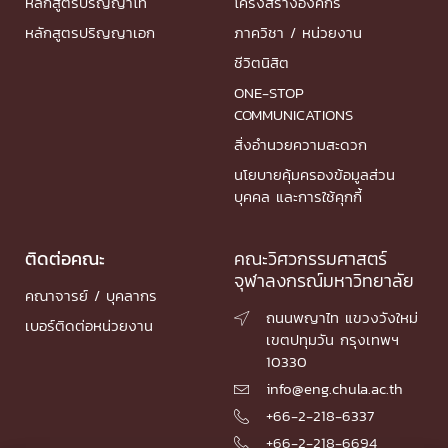
หลักสูตรปริญญาโท
โครงสร้างองค์กร
หลักสูตรปริญญาเอก
ภาควิชา / หน่วยงาน
ชีวิตนิสิต
ONE-STOP
COMMUNICATIONS
สิ่งอำนวยความสะดวก
นโยบายคุ้มครองข้อมูลส่วน
บุคคล และการใช้คุกกี้
ติดต่อคณะ
คณะวิศวกรรมศาสตร์
จุฬาลงกรณ์มหาวิทยาลัย
คณาจารย์ / บุคลากร
ถนนพญาไท แขวงวังใหม่

เบอร์ติดต่อหน่วยงาน
เขตปทุมวัน กรุงเทพฯ
10330
info@eng.chula.ac.th

+66-2-218-6337

+66-2-218-6694
