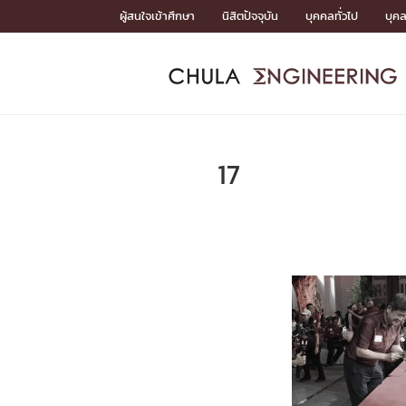
Skip
ผู้สนใจเข้าศึกษา
นิสิตปัจจุบัน
บุคคลทั่วไป
บุค
to
content
หน้าแรกSDGs/Covid19

Toward Innovative Society: fight COVID19
ADMISS
ACADEM
FACULTY
DEPART
RESEAR
ABOUT
หน้าแรกSDGs/Covid19

Sustainable Development Goals (SDGs)
ADMISSIO
17
หน้าแรกสมัครเรียน
หน้าแรกหลักสูตร
หน้าแรกบุคลากร
หน้าแรกภาควิชา/หน่วยงาน
หน้าแรกวิจัย
หน้าแรกเกี่ยวกับคณะ






หน้าแรกสมัครเรียน

หลักสูตรที่เปิดสอน
ข่าวรับสมัครนิสิต
ปฏิทินรับสมัครนิสิต
ACADEMI
หน้าแรกหลักสูตร

หลักสูตรปริญญาตรี
หลักสูตรปริญญาโท
หลักสูตรปริญญาเอก
BULLETIN