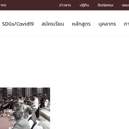
ลากร
ข่าวสาร
ปฏิทิน
ติดต่อคณะ
แผนผ
SDGs/Covid19
สมัครเรียน
หลักสูตร
บุคลากร
ภา
ION
ICS
MENTS
CH
Toward Innovative Society: fight
หลักสูตรที่เปิดสอน
หลักสูตรปริญญาตรี
คณะผู้บริหาร
หน่วยงาน
จรรยาบรรณนักวิจัย
เกี่ยวข้องกับ COVID-19















COVID19
(S
ปฏิทินรับสมัครนิสิต
หลักสูตรปริญญาเอก
โครงสร้างองค์กร
กลุ่มวิจัย
Partnership











N
Engineering My World : สร้างสรรค์
ศาสตราจารย์กิตติคุณ
ผลงานวิจัย
สิ่งอำนวยความสะดวก








โลกใหม่ด้วยวิศวกรรม
การ
ประชาสัมพันธ์ทุนวิจัย (ปกติ)
ดาวน์โหลด




ประกาศและแบบฟอร์ม
จุฬาฯ NetAuth





ติดต่อฝ่ายวิจัย
หน่วยวิศวศึกษา




multi-mentoring system

CS