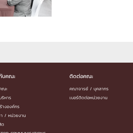
ด้วยวิศวกรรม
นรู้ตลอดชีวิต
งสร้างองค์กร
ุณ
วกับคณะ
ติดต่อคณะ
NTS
ำคณะ
คณาจารย์ / บุคลากร
บริหาร
เบอร์ติดต่อหน่วยงาน
ร้างองค์กร
ชา / หน่วยงาน
สิต