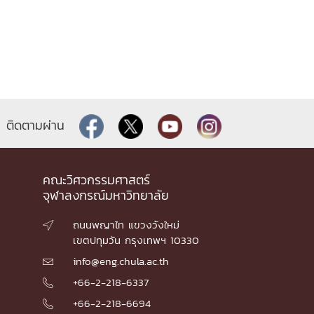
ติดตามผ่าน
คณะวิศวกรรมศาสตร์
จุฬาลงกรณ์มหาวิทยาลัย
ถนนพญาไท แขวงวังใหม่

เขตปทุมวัน กรุงเทพฯ 10330
info@eng.chula.ac.th

+66-2-218-6337

+66-2-218-6694
