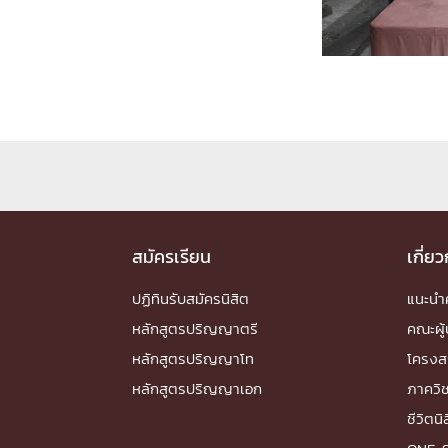
Engineering My World : สร้างสรรค์โลกใหม่
โครงการ Chula Engineering สนับสนุนการเรีย
(Lifelong Learning)
FACULTY
หน้าแรกบุคลากร

คณะผู้บริหาร
คณาจารย์ / บุคลากร
โคร
ทำเนียบศักดิ์อินทาเนีย
ศาสตราจารย์กิตติค
ปริญญากิตติมศักดิ์
สมัครเรียน
เกี่ย
DEPARTME
ปฏิทินรับสมัครนิสิต
แนะน
หลักสูตรปริญญาตรี
คณะผู้
หน้าแรกภาควิชา/หน่วยงาน

หลักสูตรปริญญาโท
โครงส
หน่วยงาน
เบอร์ติดต่อหน่วยงาน
หลักสูตรปริญญาเอก
ภาควิ
RESEARCH
ชีวิตนิ