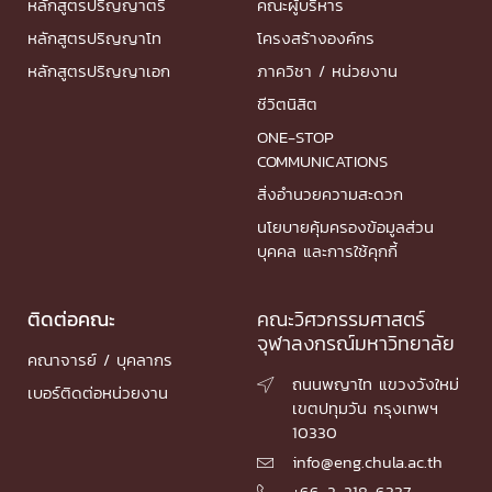
หลักสูตรปริญญาตรี
คณะผู้บริหาร
หลักสูตรปริญญาโท
โครงสร้างองค์กร
หลักสูตรปริญญาเอก
ภาควิชา / หน่วยงาน
ชีวิตนิสิต
ONE-STOP
COMMUNICATIONS
สิ่งอำนวยความสะดวก
นโยบายคุ้มครองข้อมูลส่วน
บุคคล และการใช้คุกกี้
ติดต่อคณะ
คณะวิศวกรรมศาสตร์
จุฬาลงกรณ์มหาวิทยาลัย
คณาจารย์ / บุคลากร
ถนนพญาไท แขวงวังใหม่

เบอร์ติดต่อหน่วยงาน
เขตปทุมวัน กรุงเทพฯ
10330
info@eng.chula.ac.th

+66-2-218-6337