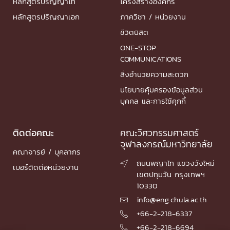
หลักสูตรปริญญาโท
โครงสร้างองค์กร
หลักสูตรปริญญาเอก
ภาควิชา / หน่วยงาน
ชีวิตนิสิต
ONE-STOP
COMMUNICATIONS
สิ่งอำนวยความสะดวก
นโยบายคุ้มครองข้อมูลส่วน
บุคคล และการใช้คุกกี้
ติดต่อคณะ
คณะวิศวกรรมศาสตร์
จุฬาลงกรณ์มหาวิทยาลัย
คณาจารย์ / บุคลากร
ถนนพญาไท แขวงวังใหม่

เบอร์ติดต่อหน่วยงาน
เขตปทุมวัน กรุงเทพฯ
10330
info@eng.chula.ac.th

+66-2-218-6337

+66-2-218-6694
