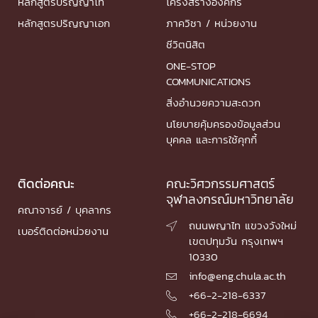
หลักสูตรปริญญาโท
โครงสร้างองค์กร
หลักสูตรปริญญาเอก
ภาควิชา / หน่วยงาน
ชีวิตนิสิต
ONE-STOP
COMMUNICATIONS
สิ่งอำนวยความสะดวก
นโยบายคุ้มครองข้อมูลส่วน
บุคคล และการใช้คุกกี้
ติดต่อคณะ
คณะวิศวกรรมศาสตร์
จุฬาลงกรณ์มหาวิทยาลัย
คณาจารย์ / บุคลากร
ถนนพญาไท แขวงวังใหม่

เบอร์ติดต่อหน่วยงาน
เขตปทุมวัน กรุงเทพฯ
10330
info@eng.chula.ac.th

+66-2-218-6337

+66-2-218-6694
