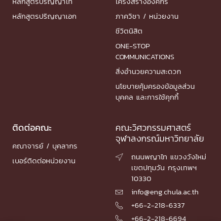
หลักสูตรปริญญาโท
โครงสร้างองค์กร
หลักสูตรปริญญาเอก
ภาควิชา / หน่วยงาน
ชีวิตนิสิต
ONE-STOP
COMMUNICATIONS
สิ่งอำนวยความสะดวก
นโยบายคุ้มครองข้อมูลส่วน
บุคคล และการใช้คุกกี้
ติดต่อคณะ
คณะวิศวกรรมศาสตร์
จุฬาลงกรณ์มหาวิทยาลัย
คณาจารย์ / บุคลากร
ถนนพญาไท แขวงวังใหม่

เบอร์ติดต่อหน่วยงาน
เขตปทุมวัน กรุงเทพฯ
10330
info@eng.chula.ac.th

+66-2-218-6337

+66-2-218-6694
