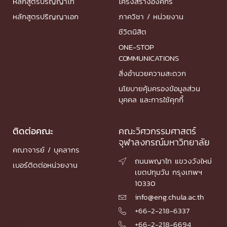
หลักสูตรปริญญาโท
โครงสร้างองค์กร
หลักสูตรปริญญาเอก
ภาควิชา / หน่วยงาน
ชีวิตนิสิต
ONE-STOP
COMMUNICATIONS
สิ่งอำนวยความสะดวก
นโยบายคุ้มครองข้อมูลส่วน
บุคคล และการใช้คุกกี้
ติดต่อคณะ
คณะวิศวกรรมศาสตร์
จุฬาลงกรณ์มหาวิทยาลัย
คณาจารย์ / บุคลากร
ถนนพญาไท แขวงวังใหม่

เบอร์ติดต่อหน่วยงาน
เขตปทุมวัน กรุงเทพฯ
10330
info@eng.chula.ac.th

+66-2-218-6337

+66-2-218-6694
