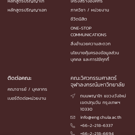
หลักสูตรปริญญาโท
โครงสร้างองค์กร
หลักสูตรปริญญาเอก
ภาควิชา / หน่วยงาน
ชีวิตนิสิต
ONE-STOP
COMMUNICATIONS
สิ่งอำนวยความสะดวก
นโยบายคุ้มครองข้อมูลส่วน
บุคคล และการใช้คุกกี้
ติดต่อคณะ
คณะวิศวกรรมศาสตร์
จุฬาลงกรณ์มหาวิทยาลัย
คณาจารย์ / บุคลากร
ถนนพญาไท แขวงวังใหม่

เบอร์ติดต่อหน่วยงาน
เขตปทุมวัน กรุงเทพฯ
10330
info@eng.chula.ac.th

+66-2-218-6337

+66-2-218-6694
