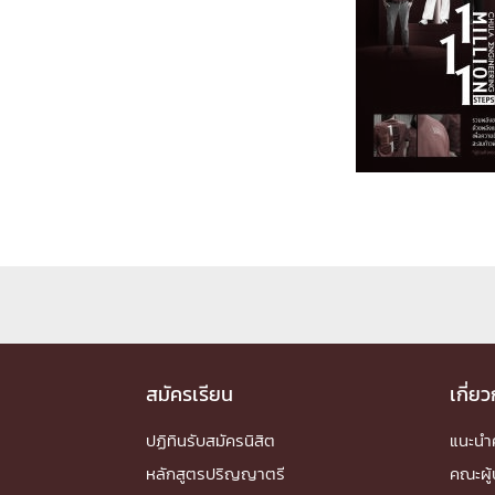
Engineering My World : สร้างสรรค์โลกใหม่
โครงการ Chula Engineering สนับสนุนการเรีย
(Lifelong Learning)
FACULTY
หน้าแรกบุคลากร

คณะผู้บริหาร
คณาจารย์ / บุคลากร
โคร
ทำเนียบศักดิ์อินทาเนีย
ศาสตราจารย์กิตติค
ปริญญากิตติมศักดิ์
DEPARTME
หน้าแรกภาควิชา/หน่วยงาน

สมัครเรียน
เกี่ย
หน่วยงาน
เบอร์ติดต่อหน่วยงาน
RESEARCH
ปฏิทินรับสมัครนิสิต
แนะน
หลักสูตรปริญญาตรี
คณะผู้