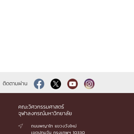
ติดตามผ่าน
คณะวิศวกรรมศาสตร์
จุฬาลงกรณ์มหาวิทยาลัย
ถนนพญาไท แขวงวังใหม่

เขตปทุมวัน กรุงเทพฯ 10330