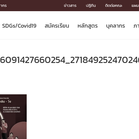
ลากร
ข่าวสาร
ปฏิทิน
ติดต่อคณะ
แผนผ
SDGs/Covid19
สมัครเรียน
หลักสูตร
บุคลากร
ภา
ION
ICS
MENTS
CH
Toward Innovative Society: fight
หลักสูตรที่เปิดสอน
หลักสูตรปริญญาตรี
คณะผู้บริหาร
หน่วยงาน
จรรยาบรรณนักวิจัย
เกี่ยวข้องกับ COVID-19















COVID19
(S
ปฏิทินรับสมัครนิสิต
หลักสูตรปริญญาเอก
โครงสร้างองค์กร
กลุ่มวิจัย
Partnership











N
6091427660254_27184925247024
Engineering My World : สร้างสรรค์
ศาสตราจารย์กิตติคุณ
ผลงานวิจัย
สิ่งอำนวยความสะดวก








โลกใหม่ด้วยวิศวกรรม
การ
ประชาสัมพันธ์ทุนวิจัย (ปกติ)
ดาวน์โหลด




ประกาศและแบบฟอร์ม
จุฬาฯ NetAuth





ติดต่อฝ่ายวิจัย
หน่วยวิศวศึกษา




multi-mentoring system

CS