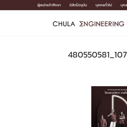
Skip
ผู้สนใจเข้าศึกษา
นิสิตปัจจุบัน
บุคคลทั่วไป
บุค
to
content
หน้าแรกSDGs/Covid19

Toward Innovative Society: fight COVID19
ADMISS
ACADEM
FACULTY
DEPART
RESEAR
ABOUT
หน้าแรกSDGs/Covid19

Sustainable Development Goals (SDGs)
ADMISSIO
480550581_107
หน้าแรกสมัครเรียน
หน้าแรกหลักสูตร
หน้าแรกบุคลากร
หน้าแรกภาควิชา/หน่วยงาน
หน้าแรกวิจัย
หน้าแรกเกี่ยวกับคณะ






หน้าแรกสมัครเรียน

หลักสูตรที่เปิดสอน
ข่าวรับสมัครนิสิต
ปฏิทินรับสมัครนิสิต
ACADEMI
หน้าแรกหลักสูตร

หลักสูตรปริญญาตรี
หลักสูตรปริญญาโท
หลักสูตรปริญญาเอก
BULLETIN