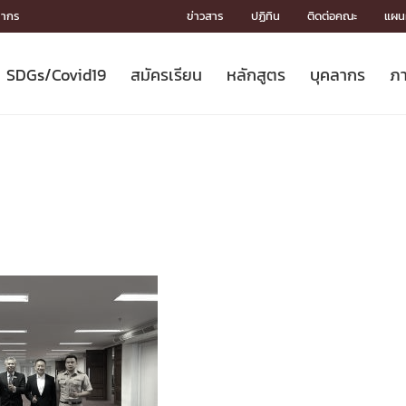
ลากร
ข่าวสาร
ปฏิทิน
ติดต่อคณะ
แผนผ
SDGs/Covid19
สมัครเรียน
หลักสูตร
บุคลากร
ภา
ION
ICS
MENTS
CH
Toward Innovative Society: fight
หลักสูตรที่เปิดสอน
หลักสูตรปริญญาตรี
คณะผู้บริหาร
หน่วยงาน
จรรยาบรรณนักวิจัย
เกี่ยวข้องกับ COVID-19















COVID19
(S
ปฏิทินรับสมัครนิสิต
หลักสูตรปริญญาเอก
โครงสร้างองค์กร
กลุ่มวิจัย
Partnership











N
Engineering My World : สร้างสรรค์
ศาสตราจารย์กิตติคุณ
ผลงานวิจัย
สิ่งอำนวยความสะดวก








โลกใหม่ด้วยวิศวกรรม
การ
ประชาสัมพันธ์ทุนวิจัย (ปกติ)
ดาวน์โหลด




ประกาศและแบบฟอร์ม
จุฬาฯ NetAuth





ติดต่อฝ่ายวิจัย
หน่วยวิศวศึกษา




multi-mentoring system

CS