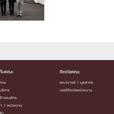
ด้วยวิศวกรรม
นรู้ตลอดชีวิต
งสร้างองค์กร
ุณ
NTS
วกับคณะ
ติดต่อคณะ
ำคณะ
คณาจารย์ / บุคลากร
บริหาร
เบอร์ติดต่อหน่วยงาน
ร้างองค์กร
ชา / หน่วยงาน
สิต