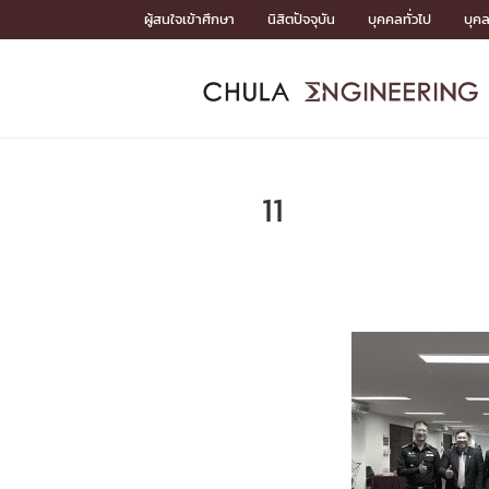
Skip
ผู้สนใจเข้าศึกษา
นิสิตปัจจุบัน
บุคคลทั่วไป
บุค
to
content
หน้าแรกSDGs/Covid19

Toward Innovative Society: fight COVID19
ADMISS
ACADEM
FACULTY
DEPART
RESEAR
ABOUT
หน้าแรกSDGs/Covid19

Sustainable Development Goals (SDGs)
ADMISSIO
11
หน้าแรกสมัครเรียน
หน้าแรกหลักสูตร
หน้าแรกบุคลากร
หน้าแรกภาควิชา/หน่วยงาน
หน้าแรกวิจัย
หน้าแรกเกี่ยวกับคณะ






หน้าแรกสมัครเรียน

หลักสูตรที่เปิดสอน
ข่าวรับสมัครนิสิต
ปฏิทินรับสมัครนิสิต
ACADEMI
หน้าแรกหลักสูตร

หลักสูตรปริญญาตรี
หลักสูตรปริญญาโท
หลักสูตรปริญญาเอก
BULLETIN