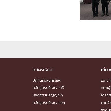
Engineering My World : สร้างสรรค์โลกใหม่
โครงการ Chula Engineering สนับสนุนการเรีย
(Lifelong Learning)
FACULTY
หน้าแรกบุคลากร

คณะผู้บริหาร
คณาจารย์ / บุคลากร
โคร
ทำเนียบศักดิ์อินทาเนีย
ศาสตราจารย์กิตติค
ปริญญากิตติมศักดิ์
DEPARTME
สมัครเรียน
เกี่ย
ปฏิทินรับสมัครนิสิต
แนะน
หน้าแรกภาควิชา/หน่วยงาน

หลักสูตรปริญญาตรี
คณะผู้
หน่วยงาน
เบอร์ติดต่อหน่วยงาน
หลักสูตรปริญญาโท
โครงส
RESEARCH
หลักสูตรปริญญาเอก
ภาควิ
ชีวิตนิ