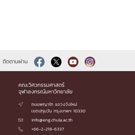
ติดตามผ่าน
คณะวิศวกรรมศาสตร์
จุฬาลงกรณ์มหาวิทยาลัย
ถนนพญาไท แขวงวังใหม่

เขตปทุมวัน กรุงเทพฯ 10330
info@eng.chula.ac.th

+66-2-218-6337
