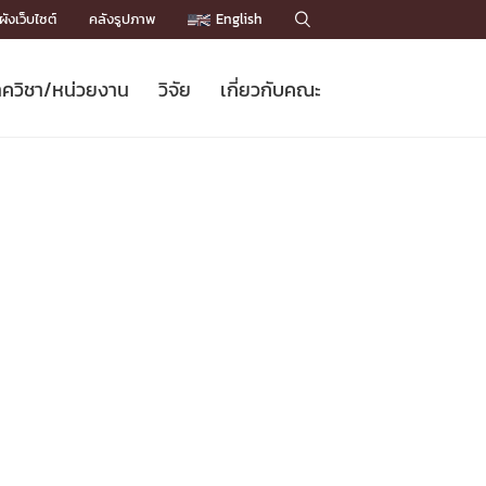
ังเว็บไซต์
คลังรูปภาพ
English

ควิชา/หน่วยงาน
วิจัย
เกี่ยวกับคณะ
Sustainable Development Goals
ข่าวรับสมัครนิสิต
หลักสูตรปริญญาโท
คณาจารย์ / บุคลากร
เบอร์ติดต่อหน่วยงาน
ข่าววิจัย
แนะนำคณะ


DGs)
BULLETIN
ทำเนียบศักดิ์อินทาเนีย
ทำเนียบนักวิจัย
โครงสร้างองค์กร
โครงการ Chula Engineering สนับสนุน
ปริญญากิตติมศักดิ์
วารสารวิชาการ
Facts and Figures
เรียนรู้ตลอดชีวิต (Lifelong Learning)
ประชาสัมพันธ์ทุนวิจัย (พิเศษ)
ติดต่อคณะ

คำถามด้านวิจัยที่พบบ่อย
ห้องสมุด

เชื่อมต่อหน่วยงานด้านวิจัย