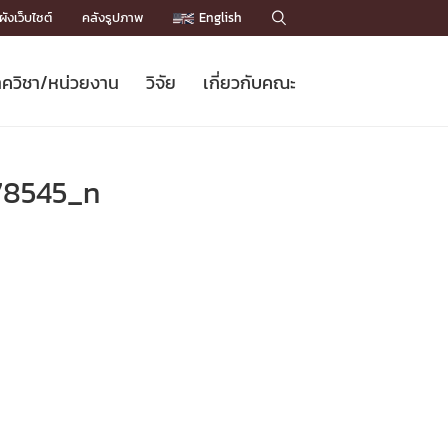
ังเว็บไซต์
คลังรูปภาพ
English

ควิชา/หน่วยงาน
วิจัย
เกี่ยวกับคณะ
Sustainable Development Goals
ข่าวรับสมัครนิสิต
หลักสูตรปริญญาโท
คณาจารย์ / บุคลากร
เบอร์ติดต่อหน่วยงาน
ข่าววิจัย
แนะนำคณะ


DGs)
BULLETIN
ทำเนียบศักดิ์อินทาเนีย
ทำเนียบนักวิจัย
โครงสร้างองค์กร
78545_n
โครงการ Chula Engineering สนับสนุน
ปริญญากิตติมศักดิ์
วารสารวิชาการ
Facts and Figures
เรียนรู้ตลอดชีวิต (Lifelong Learning)
ประชาสัมพันธ์ทุนวิจัย (พิเศษ)
ติดต่อคณะ

คำถามด้านวิจัยที่พบบ่อย
ห้องสมุด

เชื่อมต่อหน่วยงานด้านวิจัย