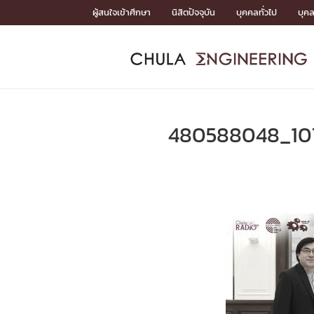
Skip
ผู้สนใจเข้าศึกษา
นิสิตปัจจุบัน
บุคคลทั่วไป
บุค
to
content
หน้าแรกSDGs/Covid19

Toward Innovative Society: fight COVID19
ADMISS
ACADEM
FACULTY
DEPART
RESEAR
ABOUT
หน้าแรกSDGs/Covid19

Sustainable Development Goals (SDGs)
ADMISSIO
480588048_10
หน้าแรกสมัครเรียน
หน้าแรกหลักสูตร
หน้าแรกบุคลากร
หน้าแรกภาควิชา/หน่วยงาน
หน้าแรกวิจัย
หน้าแรกเกี่ยวกับคณะ






หน้าแรกสมัครเรียน

หลักสูตรที่เปิดสอน
ข่าวรับสมัครนิสิต
ปฏิทินรับสมัครนิสิต
ACADEMI
หน้าแรกหลักสูตร

หลักสูตรปริญญาตรี
หลักสูตรปริญญาโท
หลักสูตรปริญญาเอก
BULLETIN