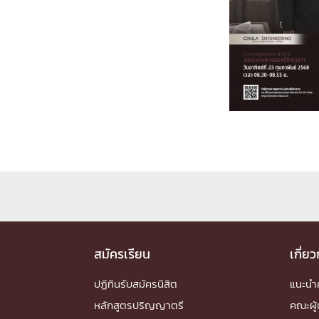
Engineering My World : สร้างสรรค์โลกใหม่
โครงการ Chula Engineering สนับสนุนการเรีย
(Lifelong Learning)
FACULTY
หน้าแรกบุคลากร

คณะผู้บริหาร
คณาจารย์ / บุคลากร
โคร
ทำเนียบศักดิ์อินทาเนีย
ศาสตราจารย์กิตติค
ปริญญากิตติมศักดิ์
DEPARTME
หน้าแรกภาควิชา/หน่วยงาน

สมัครเรียน
เกี่ย
หน่วยงาน
เบอร์ติดต่อหน่วยงาน
RESEARCH
ปฏิทินรับสมัครนิสิต
แนะน
หลักสูตรปริญญาตรี
คณะผู้