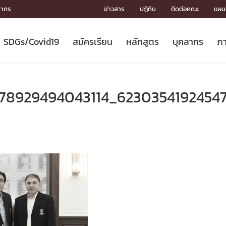
ลากร
ข่าวสาร
ปฏิทิน
ติดต่อคณะ
แผนผ
SDGs/Covid19
สมัครเรียน
หลักสูตร
บุคลากร
ภา
ION
ICS
MENTS
CH
Toward Innovative Society: fight
หลักสูตรที่เปิดสอน
หลักสูตรปริญญาตรี
คณะผู้บริหาร
หน่วยงาน
จรรยาบรรณนักวิจัย
เกี่ยวข้องกับ COVID-19















COVID19
(S
ปฏิทินรับสมัครนิสิต
หลักสูตรปริญญาเอก
โครงสร้างองค์กร
กลุ่มวิจัย
Partnership











N
78929494043114_6230354192454
Engineering My World : สร้างสรรค์
ศาสตราจารย์กิตติคุณ
ผลงานวิจัย
สิ่งอำนวยความสะดวก








โลกใหม่ด้วยวิศวกรรม
การ
ประชาสัมพันธ์ทุนวิจัย (ปกติ)
ดาวน์โหลด




ประกาศและแบบฟอร์ม
จุฬาฯ NetAuth





ติดต่อฝ่ายวิจัย
หน่วยวิศวศึกษา




multi-mentoring system

CS