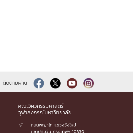
ติดตามผ่าน
คณะวิศวกรรมศาสตร์
จุฬาลงกรณ์มหาวิทยาลัย
ถนนพญาไท แขวงวังใหม่

เขตปทุมวัน กรุงเทพฯ 10330